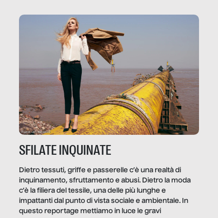
diffuse e subdole di quanto saremmo disposti ad
ammettere, e per ogni vittima c’è qualcuno che ne
trae un guadagno. In questo reportage vediamo
quale e come.
SFILATE INQUINATE
Dietro tessuti, griffe e passerelle c’è una realtà di
inquinamento, sfruttamento e abusi. Dietro la moda
c’è la filiera del tessile, una delle più lunghe e
impattanti dal punto di vista sociale e ambientale. In
questo reportage mettiamo in luce le gravi