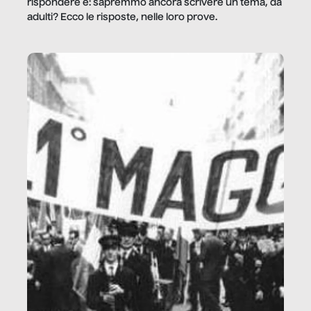
rispondere è: sapremmo ancora scrivere un tema, da
adulti? Ecco le risposte, nelle loro prove.