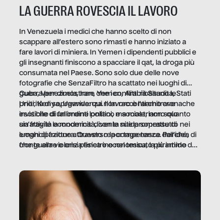
LA GUERRA ROVESCIA IL LAVORO
In Venezuela i medici che hanno scelto di non
scappare all’estero sono rimasti e hanno iniziato a
fare lavori di miniera. In Yemen i dipendenti pubblici e
gli insegnanti finiscono a spacciare il qat, la droga più
consumata nel Paese. Sono solo due delle nove
fotografie che SenzaFiltro ha scattato nei luoghi di
guerra per dimostrare che i conflitti ribaltano le
Cuba, Venezuela, Iran, Yemen, Arabia Saudita, Stati
priorità di sopravvivenza. Il lavoro è l’architrave
Uniti, Kenya, Uganda: qui non raccontiamo cronache
invisibile di un ordine politico e sociale, non solo
esotiche di fallimenti lontani, ma mostriamo quanto
un’attività economica: diventa nitida soprattutto nei
sia fragile la modernità, con le sue promesse di
luoghi di frattura. Questo reportage nasce dall’idea
emancipazione attraverso la competenza. Perché, di
che guerre e crisi penetrino nel tessuto più intimo
fronte alla violenza fisica o economica, la piramide del
delle società per alterarne le molecole professionali –
lavoro rovescia la sua gravità.
e, attraverso esse, il senso stesso della dignità.