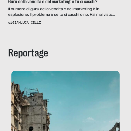
Guru della vendita e del marketing: e tu ci caschi?
Il numero di guru della vendita e del marketing è in
esplosione. Il problema è se tu ci caschi o no. Hai mai visto
promesse di questo tipo? • Come aumentare le tue vendite del
di
GIANLUCA CELLI
303% in una settimana senza fare fatica? • Le 7 ricette magiche
per vendere al primo incontro l’88,3% delle volte. • […]
Reportage