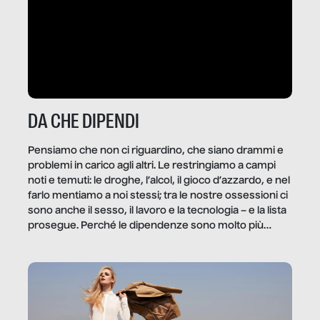
DA CHE DIPENDI
Pensiamo che non ci riguardino, che siano drammi e
problemi in carico agli altri. Le restringiamo a campi
noti e temuti: le droghe, l’alcol, il gioco d’azzardo, e nel
farlo mentiamo a noi stessi; tra le nostre ossessioni ci
sono anche il sesso, il lavoro e la tecnologia – e la lista
prosegue. Perché le dipendenze sono molto più
diffuse e subdole di quanto saremmo disposti ad
ammettere, e per ogni vittima c’è qualcuno che ne
trae un guadagno. In questo reportage vediamo
quale e come.