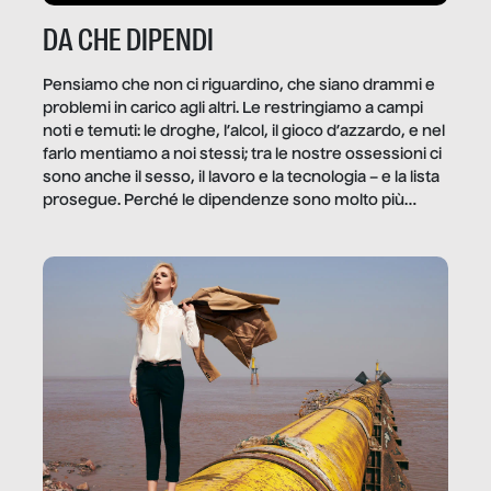
DA CHE DIPENDI
Pensiamo che non ci riguardino, che siano drammi e
problemi in carico agli altri. Le restringiamo a campi
noti e temuti: le droghe, l’alcol, il gioco d’azzardo, e nel
farlo mentiamo a noi stessi; tra le nostre ossessioni ci
sono anche il sesso, il lavoro e la tecnologia – e la lista
prosegue. Perché le dipendenze sono molto più
diffuse e subdole di quanto saremmo disposti ad
ammettere, e per ogni vittima c’è qualcuno che ne
trae un guadagno. In questo reportage vediamo
quale e come.