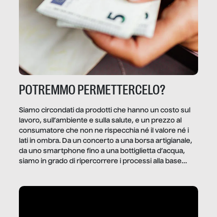
POTREMMO PERMETTERCELO?
Siamo circondati da prodotti che hanno un costo sul
lavoro, sull’ambiente e sulla salute, e un prezzo al
consumatore che non ne rispecchia né il valore né i
lati in ombra. Da un concerto a una borsa artigianale,
da uno smartphone fino a una bottiglietta d’acqua,
siamo in grado di ripercorrere i processi alla base
della produzione di ciò che diamo per scontato?
Questo reportage è un viaggio nel lavoro invisibile
dietro gli oggetti e i servizi che fanno la nostra vita
quotidiana.