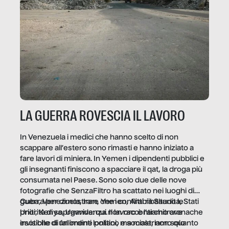
LA GUERRA ROVESCIA IL LAVORO
In Venezuela i medici che hanno scelto di non
scappare all’estero sono rimasti e hanno iniziato a
fare lavori di miniera. In Yemen i dipendenti pubblici e
gli insegnanti finiscono a spacciare il qat, la droga più
consumata nel Paese. Sono solo due delle nove
fotografie che SenzaFiltro ha scattato nei luoghi di
guerra per dimostrare che i conflitti ribaltano le
Cuba, Venezuela, Iran, Yemen, Arabia Saudita, Stati
priorità di sopravvivenza. Il lavoro è l’architrave
Uniti, Kenya, Uganda: qui non raccontiamo cronache
invisibile di un ordine politico e sociale, non solo
esotiche di fallimenti lontani, ma mostriamo quanto