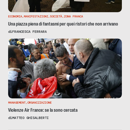
ECONOMIA
,
MANIFESTAZIONI
,
SOCIETÀ
,
ZONA FRANCA
Una piazza piena di fantasmi per quei ristori che non arrivano
di
FRANCESCA FERRARA
MANAGEMENT
,
ORGANIZZAZIONE
Violenze Air France: se la sono cercata
di
MATTEO GHISALBERTI