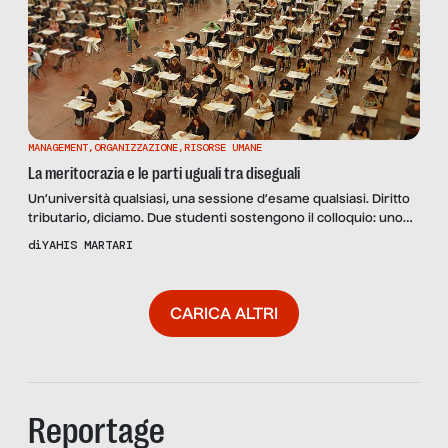
MANAGEMENT
,
ORGANIZZAZIONE
,
RISORSE UMANE
La meritocrazia e le parti uguali tra diseguali
Un’università qualsiasi, una sessione d’esame qualsiasi. Diritto
tributario, diciamo. Due studenti sostengono il colloquio: uno
risponde con sicurezza alla domanda che gli viene posta, l’altro
di
YAHIS MARTARI
invece dice poco o niente, scuote la testa, abbassa lo sguardo.
Il professore che interroga può giudicare facilmente: uno
conosce il diritto tributario, l’altro no. Uno merita di essere
CARICA ALTRI
promosso, […]
Reportage