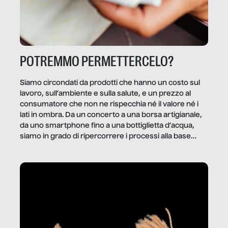
POTREMMO PERMETTERCELO?
Siamo circondati da prodotti che hanno un costo sul
lavoro, sull’ambiente e sulla salute, e un prezzo al
consumatore che non ne rispecchia né il valore né i
lati in ombra. Da un concerto a una borsa artigianale,
da uno smartphone fino a una bottiglietta d’acqua,
siamo in grado di ripercorrere i processi alla base
della produzione di ciò che diamo per scontato?
Questo reportage è un viaggio nel lavoro invisibile
dietro gli oggetti e i servizi che fanno la nostra vita
quotidiana.