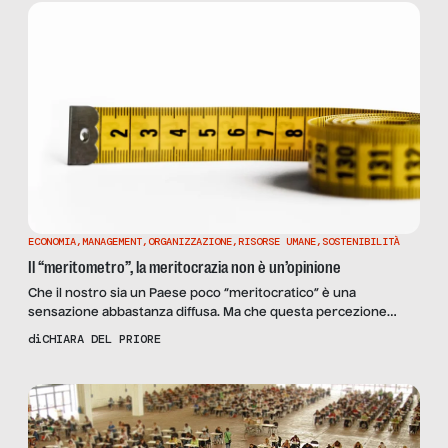
imprenditori. Le nuove intelligenze di imprenditori sono
ostacolate a entrare nella […]
ECONOMIA
,
MANAGEMENT
,
ORGANIZZAZIONE
,
RISORSE UMANE
,
SOSTENIBILITÀ
Il “meritometro”, la meritocrazia non è un’opinione
Che il nostro sia un Paese poco “meritocratico” è una
sensazione abbastanza diffusa. Ma che questa percezione
abbia un fondamento scientifico sono ben pochi a saperlo. Solo
di
CHIARA DEL PRIORE
un paio d’anni fa è nato infatti il “meritometro”, ossia uno
strumento quanto più oggettivo possibile per misurare il grado
di meritocrazia in Italia e non solo. L’ideatore […]