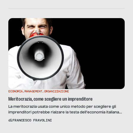
ECONOMIA
,
MANAGEMENT
,
ORGANIZZAZIONE
Meritocrazia, come scegliere un imprenditore
La meritocrazia usata come unico metodo per scegliere gli
imprenditori potrebbe rialzare la testa dell’economia italiana
verso nuovi orizzonti di mercato. La storia dell’imprenditoria
di
FRANCESCO FRAVOLINI
del Paese è composta principalmente di poche famiglie, le quali
continuano a tramandare ai loro figli la dinastia blasonata di