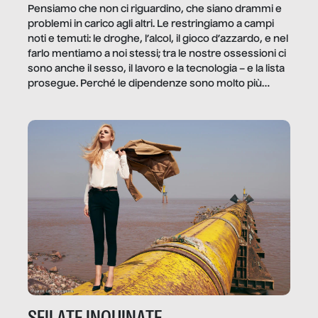
Pensiamo che non ci riguardino, che siano drammi e
problemi in carico agli altri. Le restringiamo a campi
noti e temuti: le droghe, l’alcol, il gioco d’azzardo, e nel
farlo mentiamo a noi stessi; tra le nostre ossessioni ci
sono anche il sesso, il lavoro e la tecnologia – e la lista
prosegue. Perché le dipendenze sono molto più
diffuse e subdole di quanto saremmo disposti ad
ammettere, e per ogni vittima c’è qualcuno che ne
trae un guadagno. In questo reportage vediamo
quale e come.
SFILATE INQUINATE