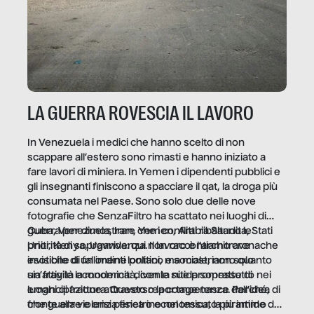
LA GUERRA ROVESCIA IL LAVORO
In Venezuela i medici che hanno scelto di non
scappare all’estero sono rimasti e hanno iniziato a
fare lavori di miniera. In Yemen i dipendenti pubblici e
gli insegnanti finiscono a spacciare il qat, la droga più
consumata nel Paese. Sono solo due delle nove
fotografie che SenzaFiltro ha scattato nei luoghi di
guerra per dimostrare che i conflitti ribaltano le
Cuba, Venezuela, Iran, Yemen, Arabia Saudita, Stati
priorità di sopravvivenza. Il lavoro è l’architrave
Uniti, Kenya, Uganda: qui non raccontiamo cronache
invisibile di un ordine politico e sociale, non solo
esotiche di fallimenti lontani, ma mostriamo quanto
un’attività economica: diventa nitida soprattutto nei
sia fragile la modernità, con le sue promesse di
luoghi di frattura. Questo reportage nasce dall’idea
emancipazione attraverso la competenza. Perché, di
che guerre e crisi penetrino nel tessuto più intimo
fronte alla violenza fisica o economica, la piramide del