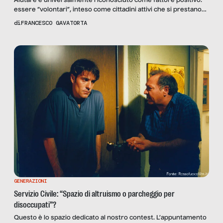
Aiutare è universalmente riconosciuto come fattore positivo:
essere “volontari”, inteso come cittadini attivi che si prestano
alla cura degli altri, è esser parte di un mondo che sempre di
di
FRANCESCO GAVATORTA
più sta ritagliandosi un ruolo importante nel panorama
mondiale, e anche nazionale. Un recente censimento dell’Istat
stima infatti che l’ammontare del valore economico di tutte le
[…]
GENERAZIONI
Servizio Civile: “Spazio di altruismo o parcheggio per
disoccupati”?
Questo è lo spazio dedicato al nostro contest. L’appuntamento