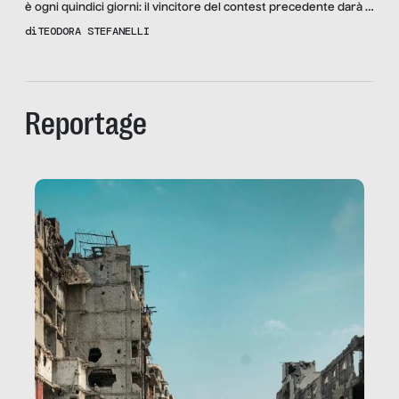
è ogni quindici giorni: il vincitore del contest precedente darà il
tema per quello successivo. Inoltre, l’autore dell’articolo
di
TEODORA STEFANELLI
vincitore sarà invitato a partecipare alla successiva riunione di
redazione. Non resta che tirare fuori le vostre opinioni,
commentate in massimo 2.000 battute e speditele entro lunedì
23 […]
Reportage