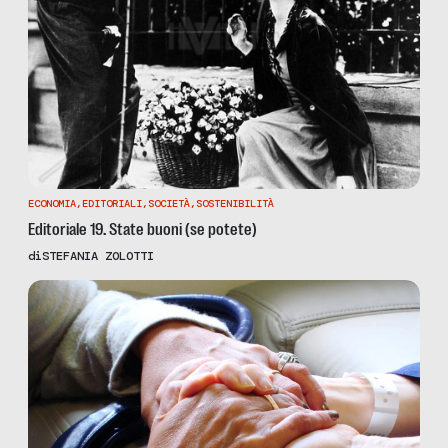
ECONOMIA
,
EDITORIALI
,
SOCIETÀ
,
SOSTENIBILITÀ
Editoriale 19. State buoni (se potete)
di
STEFANIA ZOLOTTI