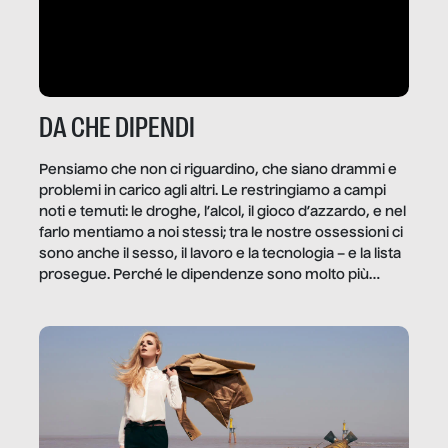
DA CHE DIPENDI
Pensiamo che non ci riguardino, che siano drammi e
problemi in carico agli altri. Le restringiamo a campi
noti e temuti: le droghe, l’alcol, il gioco d’azzardo, e nel
farlo mentiamo a noi stessi; tra le nostre ossessioni ci
sono anche il sesso, il lavoro e la tecnologia – e la lista
prosegue. Perché le dipendenze sono molto più
diffuse e subdole di quanto saremmo disposti ad
ammettere, e per ogni vittima c’è qualcuno che ne
trae un guadagno. In questo reportage vediamo
quale e come.