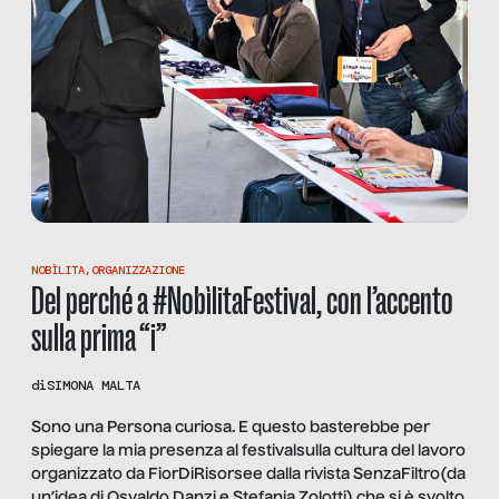
NOBÌLITA
,
ORGANIZZAZIONE
Del perché a #NobìlitaFestival, con l’accento
sulla prima “i”
di
SIMONA MALTA
Sono una Persona curiosa. E questo basterebbe per
spiegare la mia presenza al festivalsulla cultura del lavoro
organizzato da FiorDiRisorsee dalla rivista SenzaFiltro(da
un’idea di Osvaldo Danzi e Stefania Zolotti) che si è svolto