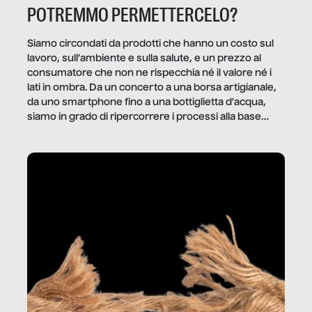
POTREMMO PERMETTERCELO?
Siamo circondati da prodotti che hanno un costo sul
lavoro, sull’ambiente e sulla salute, e un prezzo al
consumatore che non ne rispecchia né il valore né i
lati in ombra. Da un concerto a una borsa artigianale,
da uno smartphone fino a una bottiglietta d’acqua,
siamo in grado di ripercorrere i processi alla base
della produzione di ciò che diamo per scontato?
Questo reportage è un viaggio nel lavoro invisibile
dietro gli oggetti e i servizi che fanno la nostra vita
quotidiana.