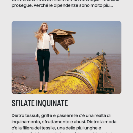
prosegue. Perché le dipendenze sono molto più
diffuse e subdole di quanto saremmo disposti ad
ammettere, e per ogni vittima c’è qualcuno che ne
trae un guadagno. In questo reportage vediamo
quale e come.
SFILATE INQUINATE
Dietro tessuti, griffe e passerelle c’è una realtà di
inquinamento, sfruttamento e abusi. Dietro la moda
c’è la filiera del tessile, una delle più lunghe e