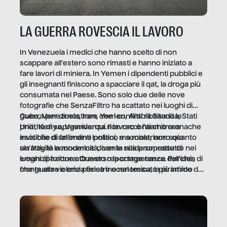
LA GUERRA ROVESCIA IL LAVORO
In Venezuela i medici che hanno scelto di non
scappare all’estero sono rimasti e hanno iniziato a
fare lavori di miniera. In Yemen i dipendenti pubblici e
gli insegnanti finiscono a spacciare il qat, la droga più
consumata nel Paese. Sono solo due delle nove
fotografie che SenzaFiltro ha scattato nei luoghi di
guerra per dimostrare che i conflitti ribaltano le
Cuba, Venezuela, Iran, Yemen, Arabia Saudita, Stati
priorità di sopravvivenza. Il lavoro è l’architrave
Uniti, Kenya, Uganda: qui non raccontiamo cronache
invisibile di un ordine politico e sociale, non solo
esotiche di fallimenti lontani, ma mostriamo quanto
un’attività economica: diventa nitida soprattutto nei
sia fragile la modernità, con le sue promesse di
luoghi di frattura. Questo reportage nasce dall’idea
emancipazione attraverso la competenza. Perché, di
che guerre e crisi penetrino nel tessuto più intimo
fronte alla violenza fisica o economica, la piramide del
delle società per alterarne le molecole professionali –
lavoro rovescia la sua gravità.
e, attraverso esse, il senso stesso della dignità.