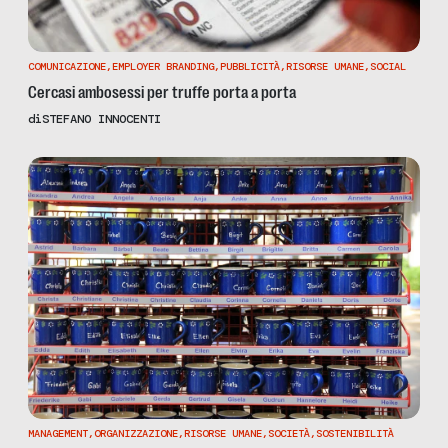
COMUNICAZIONE
,
EMPLOYER BRANDING
,
PUBBLICITÀ
,
RISORSE UMANE
,
SOCIAL
Cercasi ambosessi per truffe porta a porta
di
STEFANO INNOCENTI
MANAGEMENT
,
ORGANIZZAZIONE
,
RISORSE UMANE
,
SOCIETÀ
,
SOSTENIBILITÀ