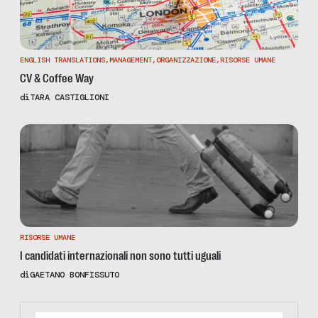
ENGLISH TRANSLATIONS
,
MANAGEMENT
,
ORGANIZZAZIONE
,
RISORSE UMANE
CV & Coffee Way
di
TARA CASTIGLIONI
RISORSE UMANE
I candidati internazionali non sono tutti uguali
di
GAETANO BONFISSUTO