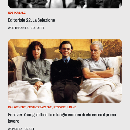
EDITORIALI
Editoriale 22. La Selezione
di
STEFANIA ZOLOTTI
MANAGEMENT
,
ORGANIZZAZIONE
,
RISORSE UMANE
Forever Young: difficoltà e luoghi comuni di chi cerca il primo
lavoro
di
MONIA ORAZI