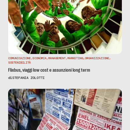
COMUNICAZIONE
,
ECONOMIA
,
MANAGEMENT
,
MARKETING
,
ORGANIZZAZIONE
,
SOSTENIBILITÀ
Flixbus, viaggi low cost e assunzioni long term
di
STEFANIA ZOLOTTI