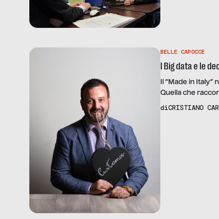
BELLE CAPOCCE
I Big data e le de
Il “Made in Italy”
Quella che raccon
California, passa
di
CRISTIANO CAR
delle telecomunic
“giovane italiano”