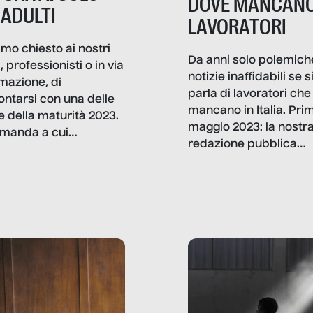
DOVE MANCANO
 ADULTI
LAVORATORI
mo chiesto ai nostri
Da anni solo polemich
i, professionisti o in via
notizie inaffidabili se s
rmazione, di
parla di lavoratori che
ontarsi con una delle
mancano in Italia. Pri
e della maturità 2023.
maggio 2023: la nostr
manda a cui
redazione pubblica
amo rispondere è:
dati, storie, interviste
mmo ancora scrivere
che raccontano come
ma, da adulti? Ecco le
stanno davvero le cos
te, nelle loro prove.
dove mancano davve
risorse. Sono la giustiz
la sanità, la ristorazion
la scuola, le fabbriche
la pubblica
amministrazione, l’edil
il sociale.