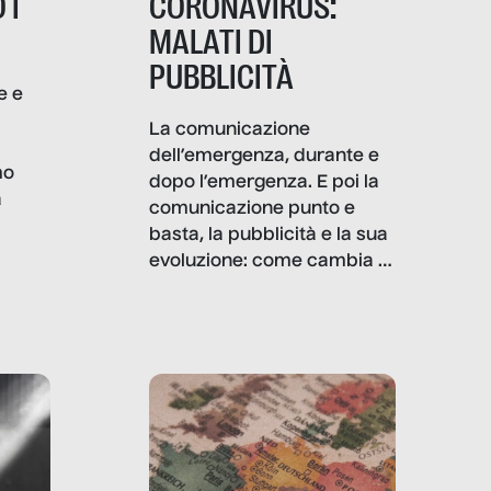
 I
CORONAVIRUS:
MALATI DI
PUBBLICITÀ
e e
i
La comunicazione
dell’emergenza, durante e
mo
dopo l’emergenza. E poi la
a
comunicazione punto e
basta, la pubblicità e la sua
, infografiche
evoluzione: come cambia il
filo rosso che dalle aziende
e e
porta ai clienti. Ne usciremo
ro
davvero migliori, sotto
ia,
questo punto di vista?
e,
,
izia,