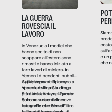
PO
LA GUERRA
PER
ROVESCIA IL
LAVORO
Siamo
prodo
costo 
In Venezuela i medici che
sull’a
hanno scelto di non
e un 
scappare all’estero sono
che n
rimasti e hanno iniziato a
valore
fare lavori di miniera. In
un co
Yemen i dipendenti pubblici
artig
e gli insegnanti finiscono a
Cuba, Venezuela, Iran,
smart
spacciare il qat, la droga
Yemen, Arabia Saudita,
botti
più consumata nel Paese.
Stati Uniti, Kenya, Uganda:
in gra
Sono solo due delle nove
qui non raccontiamo
proce
fotografie che SenzaFiltro
cronache esotiche di
produ