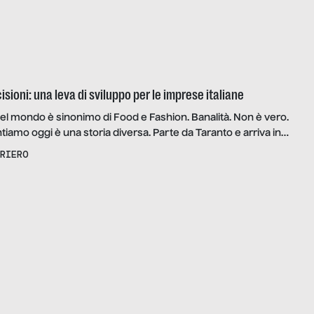
cisioni: una leva di sviluppo per le imprese italiane
 nel mondo è sinonimo di Food e Fashion. Banalità. Non è vero.
tiamo oggi è una storia diversa. Parte da Taranto e arriva in
ndo per Latina. È la storia di Cosimo Palmisano, ingegnere
RIERO
azioni ed esperto di Data Mining. E se non abbiamo detto
 […]