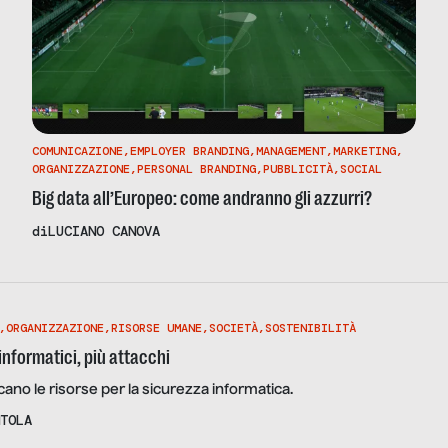
COMUNICAZIONE
,
EMPLOYER BRANDING
,
MANAGEMENT
,
MARKETING
,
ORGANIZZAZIONE
,
PERSONAL BRANDING
,
PUBBLICITÀ
,
SOCIAL
Big data all’Europeo: come andranno gli azzurri?
di
LUCIANO CANOVA
,
ORGANIZZAZIONE
,
RISORSE UMANE
,
SOCIETÀ
,
SOSTENIBILITÀ
nformatici, più attacchi
no le risorse per la sicurezza informatica.
TOLA