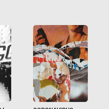
he ne
questo
ale e