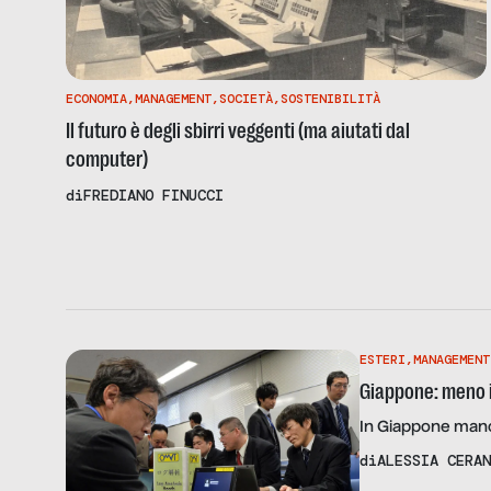
ECONOMIA
,
MANAGEMENT
,
SOCIETÀ
,
SOSTENIBILITÀ
Il futuro è degli sbirri veggenti (ma aiutati dal
computer)
di
FREDIANO FINUCCI
ESTERI
,
MANAGEMENT
Giappone: meno i
In Giappone manca
di
ALESSIA CERAN