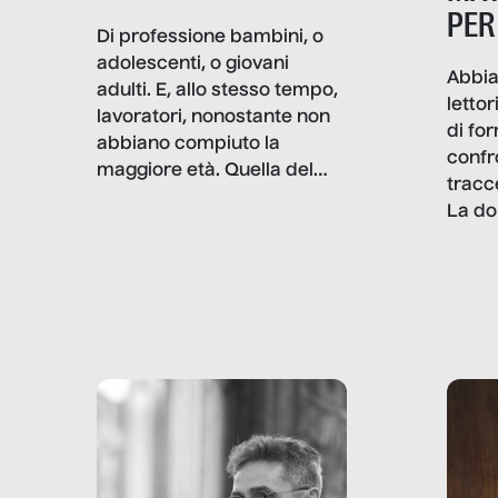
PER
Di professione bambini, o
adolescenti, o giovani
Abbia
adulti. E, allo stesso tempo,
lettor
lavoratori, nonostante non
di fo
abbiano compiuto la
confr
maggiore età. Quella del
tracc
lavoro minorile è una piaga
La do
con pesanti effetti
volev
psicologici e sociali, ed è
sapre
più vicina di quanto si pensi:
un te
non esiste solo nel Terzo
rispos
mondo, ma anche in Italia,
dove coinvolge 336.000
minori. […]