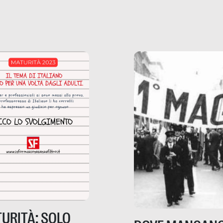
 per scontato?
ammettere, e per ogni
o reportage è un
vittima c’è qualcuno c
o nel lavoro invisibile
trae un guadagno. In 
 gli oggetti e i servizi
reportage vediamo qu
anno la nostra vita
come.
diana.
URITÀ: SOLO