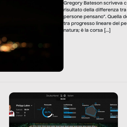
Gregory Bateson scriveva ch
risultato della differenza tra
persone pensano”. Quella de
tra progresso lineare del p
natura; è la corsa […]