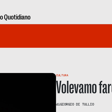
ro Quotidiano
CULTURA
Volevamo fare
di
GIORGIO DI TULLIO