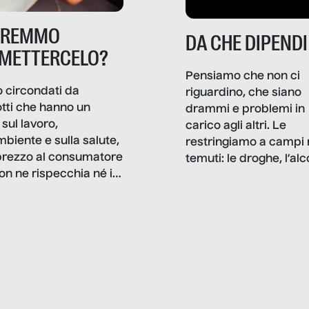
TREMMO
DA CHE DIPENDI
METTERCELO?
Pensiamo che non ci
 circondati da
riguardino, che siano
tti che hanno un
drammi e problemi in
sul lavoro,
carico agli altri. Le
mbiente e sulla salute,
restringiamo a campi 
prezzo al consumatore
temuti: le droghe, l’alcol
on ne rispecchia né il
gioco d’azzardo, e nel 
 né i lati in ombra. Da
mentiamo a noi stessi; 
ncerto a una borsa
nostre ossessioni ci s
ianale, da uno
anche il sesso, il lavor
phone fino a una
tecnologia – e la lista
glietta d’acqua, siamo
prosegue. Perché le
do di ripercorrere i
dipendenze sono molt
ssi alla base della
diffuse e subdole di q
zione di ciò che
saremmo disposti ad