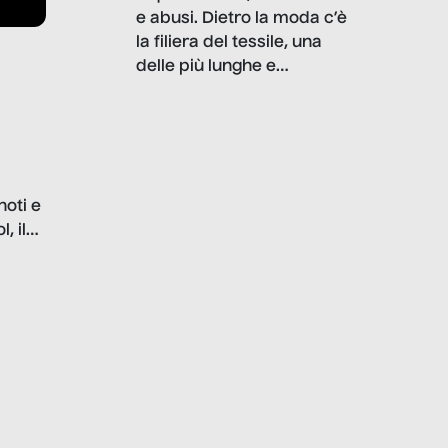
e abusi. Dietro la moda c’è
la filiera del tessile, una
delle più lunghe e
impattanti dal punto di vista
sociale e ambientale. In
questo reportage mettiamo
in luce le gravi
problematiche del settore e
noti e
la malafede dei grandi
, il
marchi.
farlo
tra le
ono
o e la
o più
uanto