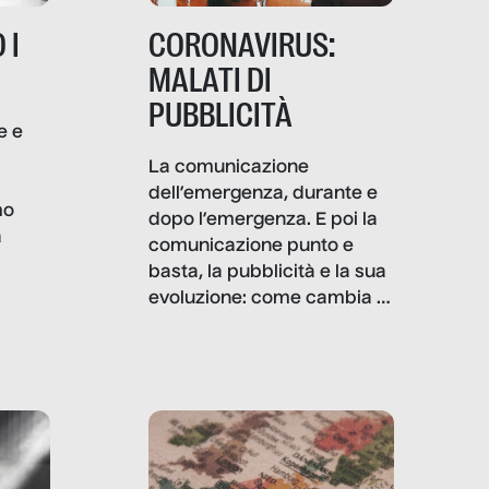
 I
CORONAVIRUS:
MALATI DI
PUBBLICITÀ
e e
i
La comunicazione
dell’emergenza, durante e
mo
dopo l’emergenza. E poi la
a
comunicazione punto e
basta, la pubblicità e la sua
, infografiche
evoluzione: come cambia il
filo rosso che dalle aziende
e e
porta ai clienti. Ne usciremo
ro
davvero migliori, sotto
ia,
questo punto di vista?
e,
,