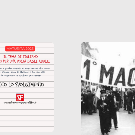
ssi alla base della
diffuse e subdole di q
zione di ciò che
saremmo disposti ad
 per scontato?
ammettere, e per ogni
o reportage è un
vittima c’è qualcuno c
o nel lavoro invisibile
trae un guadagno. In 
 gli oggetti e i servizi
reportage vediamo qu
anno la nostra vita
come.
diana.