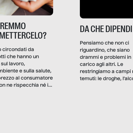
TREMMO
DA CHE DIPENDI
METTERCELO?
Pensiamo che non ci
 circondati da
riguardino, che siano
tti che hanno un
drammi e problemi in
sul lavoro,
carico agli altri. Le
mbiente e sulla salute,
restringiamo a campi 
prezzo al consumatore
temuti: le droghe, l’alcol
on ne rispecchia né il
gioco d’azzardo, e nel 
 né i lati in ombra. Da
mentiamo a noi stessi; 
ncerto a una borsa
nostre ossessioni ci s
ianale, da uno
anche il sesso, il lavor
phone fino a una
tecnologia – e la lista
glietta d’acqua, siamo
prosegue. Perché le
do di ripercorrere i
dipendenze sono molt