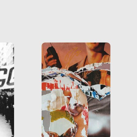
uanto
he ne
questo
ale e