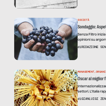
(l’industria, l’ac
ricchezza e […]
SOCIETÀ
Sondaggio: Aspe
Senza Filtro inizi
opinioni su argomen
redazione e poi pu
di
REDAZIONE SEN
primo sondaggio è
proposto da Expo 
MANAGEMENT
,
ORGANI
Oscar al miglior 
Internazionalizzar
settori. L’Italia 
pertanto possiamo 
di
GIANLUIGI ZEN
del nostro paese. 