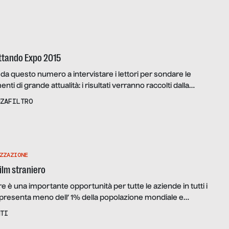
qua, le città, l’alimentazione), comparando in una gara di
ttando Expo 2015
a da questo numero a intervistare i lettori per sondare le
ti di grande attualità: i risultati verranno raccolti dalla
bblicati all’interno di mini-inchieste nei numeri successivi. Il
ZAFILTRO
 dedicato al valore che diamo al cibo, collegandoci al tema
2015. Partecipare è semplice […]
ZZAZIONE
film straniero
e è una importante opportunità per tutte le aziende in tutti i
rappresenta meno dell’ 1% della popolazione mondiale e
dire che il 99% del mercato potenziale si trova al di fuori
TI
L’internazionalizzazione è e rimarrà il principale motore della