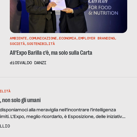
AMBIENTE
,
COMUNICAZIONE
,
ECONOMIA
,
EMPLOYER BRANDING
,
SOCIETÀ
,
SOSTENIBILITÀ
All’Expo Barilla c’è, ma solo sulla Carta
di
OSVALDO DANZI
ILITÀ
, non solo gli umani
disponiamoci alla meraviglia nell’incontrare l’intelligenza
imiti. L’Expo, meglio ricordarlo, è Esposizione, delle iniziative,
 Universale, perché ogni Paese del mondo propone le proprie
LLIO
 nel quale si profetizza il futuro di diversi argomenti