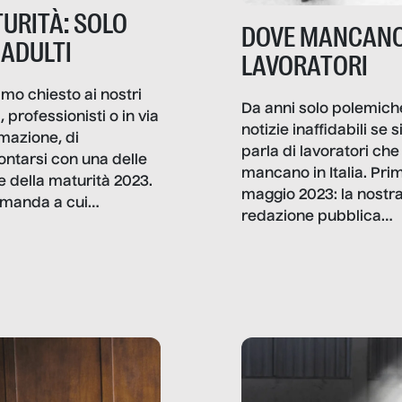
URITÀ: SOLO
DOVE MANCANO
 ADULTI
LAVORATORI
mo chiesto ai nostri
Da anni solo polemich
i, professionisti o in via
notizie inaffidabili se s
rmazione, di
parla di lavoratori che
ontarsi con una delle
mancano in Italia. Pri
e della maturità 2023.
maggio 2023: la nostr
manda a cui
redazione pubblica
amo rispondere è:
dati, storie, interviste
mmo ancora scrivere
che raccontano come
ma, da adulti? Ecco le
stanno davvero le cos
te, nelle loro prove.
dove mancano davve
risorse. Sono la giustiz
la sanità, la ristorazion
la scuola, le fabbriche
la pubblica