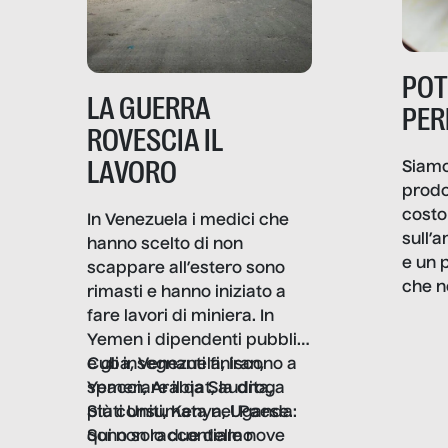
PO
LA GUERRA
PER
ROVESCIA IL
LAVORO
Siamo
prodo
costo 
In Venezuela i medici che
sull’a
hanno scelto di non
e un 
scappare all’estero sono
che n
rimasti e hanno iniziato a
valore
fare lavori di miniera. In
un co
Yemen i dipendenti pubblici
artig
e gli insegnanti finiscono a
Cuba, Venezuela, Iran,
smart
spacciare il qat, la droga
Yemen, Arabia Saudita,
botti
più consumata nel Paese.
Stati Uniti, Kenya, Uganda:
in gra
Sono solo due delle nove
qui non raccontiamo