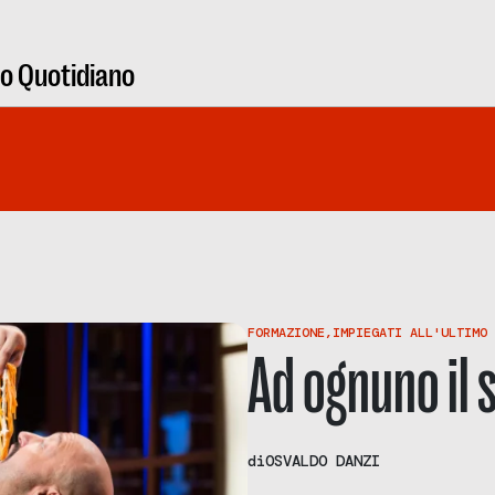
ro Quotidiano
FORMAZIONE
,
IMPIEGATI ALL'ULTIMO 
Ad ognuno il 
di
OSVALDO DANZI