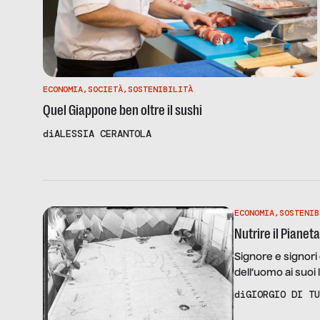
ECONOMIA
,
SOCIETÀ
,
SOSTENIBILITÀ
Quel Giappone ben oltre il sushi
di
ALESSIA CERANTOLA
ECONOMIA
,
SOSTENIB
Nutrire il Pianeta
Signore e signori 
dell’uomo ai suoi l
delle previsioni,
di
GIORGIO DI TU
virtù. È un evento