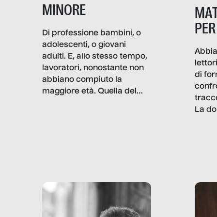
MINORE
MAT
PER
Di professione bambini, o
adolescenti, o giovani
Abbia
adulti. E, allo stesso tempo,
lettor
lavoratori, nonostante non
di fo
abbiano compiuto la
confr
maggiore età. Quella del
tracc
lavoro minorile è una piaga
La do
con pesanti effetti
volev
psicologici e sociali, ed è
sapre
più vicina di quanto si pensi:
un te
non esiste solo nel Terzo
rispos
mondo, ma anche in Italia,
dove coinvolge 336.000
minori. […]