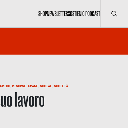
SHOP
NEWSLETTER
SOSTIENICI
PODCAST
Cerca
GRIDO
,
RISORSE UMANE
,
SOCIAL
,
SOCIETÀ
suo lavoro