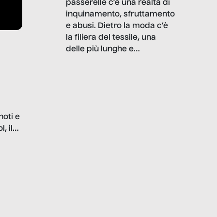
passerelle c’è una realtà di
inquinamento, sfruttamento
e abusi. Dietro la moda c’è
la filiera del tessile, una
delle più lunghe e
impattanti dal punto di vista
sociale e ambientale. In
questo reportage mettiamo
in luce le gravi
problematiche del settore e
noti e
la malafede dei grandi
, il
marchi.
farlo
tra le
ono
o e la
o più