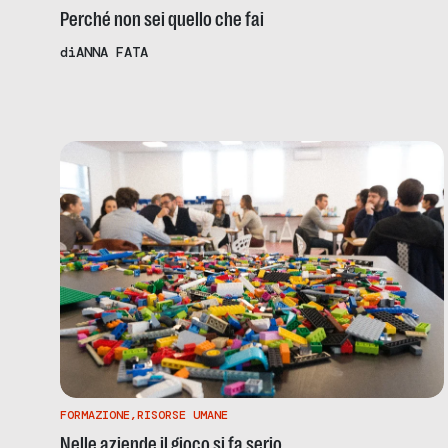
Perché non sei quello che fai
di
ANNA FATA
FORMAZIONE
,
RISORSE UMANE
Nelle aziende il gioco si fa serio