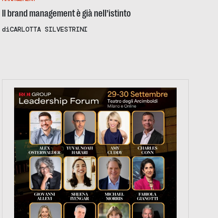
Il brand management è già nell’istinto
di
CARLOTTA SILVESTRINI
https://tinyurl.com/363fvfm9