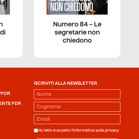
n
Numero 84 – Le
di
segretarie non
chiedono
ISCRIVITI ALLA NEWSLETTER
/FDR
ENTE FDR
Ho letto e accetto l'informativa sulla
privacy