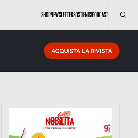
SHOP
NEWSLETTER
SOSTIENICI
PODCAST
Cerca
ACQUISTA LA RIVISTA
https://www.nobilitafestival.com