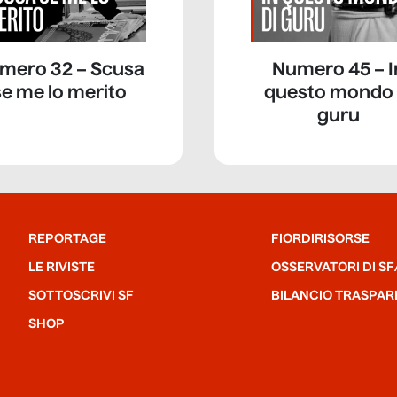
mero 32 – Scusa
Numero 45 – I
se me lo merito
questo mondo 
guru
REPORTAGE
FIORDIRISORSE
LE RIVISTE
OSSERVATORI DI SF
SOTTOSCRIVI SF
BILANCIO TRASPAR
SHOP