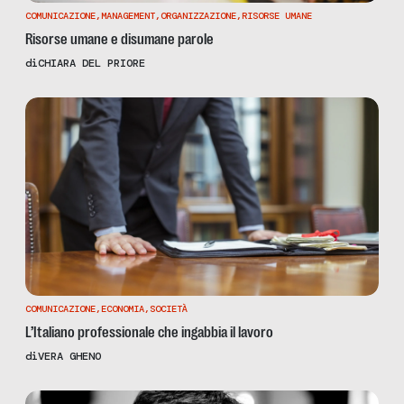
COMUNICAZIONE
,
MANAGEMENT
,
ORGANIZZAZIONE
,
RISORSE UMANE
Risorse umane e disumane parole
di
CHIARA DEL PRIORE
COMUNICAZIONE
,
ECONOMIA
,
SOCIETÀ
L’Italiano professionale che ingabbia il lavoro
di
VERA GHENO