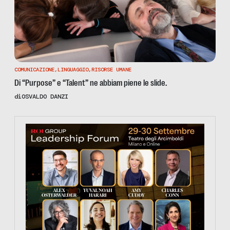
COMUNICAZIONE
,
LINGUAGGIO
,
RISORSE UMANE
Di “Purpose” e “Talent” ne abbiam piene le slide.
di
OSVALDO DANZI
https://tinyurl.com/363fvfm9