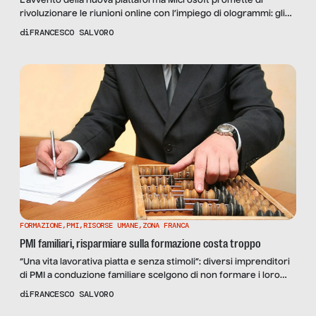
L’avvento della nuova piattaforma Microsoft promette di
rivoluzionare le riunioni online con l’impiego di ologrammi: gli
incontri digitali sostituiranno quelli in presenza, nelle aziende?
di
FRANCESCO SALVORO
L’abbiamo chiesto al sociologo Giorgio Gosetti dell’Università di
Verona.
FORMAZIONE
,
PMI
,
RISORSE UMANE
,
ZONA FRANCA
PMI familiari, risparmiare sulla formazione costa troppo
“Una vita lavorativa piatta e senza stimoli”: diversi imprenditori
di PMI a conduzione familiare scelgono di non formare i loro
dipendenti. Ma esistono fondi e strumenti per supplire, a patto
di
FRANCESCO SALVORO
che ci sia un progetto di sviluppo.