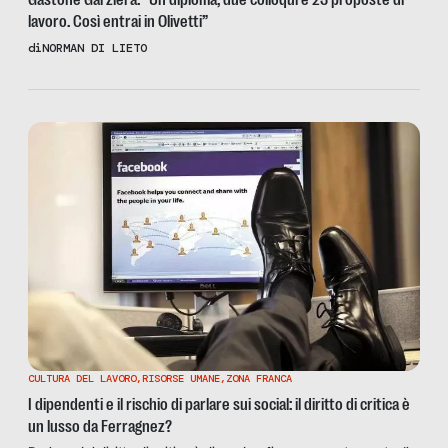
lavoro. Così entrai in Olivetti”
di
NORMAN DI LIETO
CULTURA DEL LAVORO
,
RISORSE UMANE
,
ZONA FRANCA
I dipendenti e il rischio di parlare sui social: il diritto di critica è
un lusso da Ferragnez?