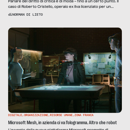
Parlare del diritto di critica è di moda – fino a un certo punto. Il
caso di Roberto Cristello, operaio ex Ilva licenziato per un
commento su Facebook, e del Comune di Milano che limita le
di
NORMAN DI LIETO
esternazioni dei dipendenti, con l’opinione di Fabio Salvi,
dirigente delle risorse umane di Flixbus.
DIGITALE
,
ORGANIZZAZIONE
,
RISORSE UMANE
,
ZONA FRANCA
Microsoft Mesh, in azienda ci va l’ologramma. Altro che robot