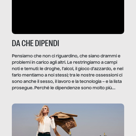
DA CHE DIPENDI
Pensiamo che non ci riguardino, che siano drammi e
problemi in carico agli altri. Le restringiamo a campi
noti e temuti: le droghe, l’alcol, il gioco d’azzardo, e nel
farlo mentiamo a noi stessi; tra le nostre ossessioni ci
sono anche il sesso, il lavoro e la tecnologia – e la lista
prosegue. Perché le dipendenze sono molto più
diffuse e subdole di quanto saremmo disposti ad
ammettere, e per ogni vittima c’è qualcuno che ne
trae un guadagno. In questo reportage vediamo
quale e come.