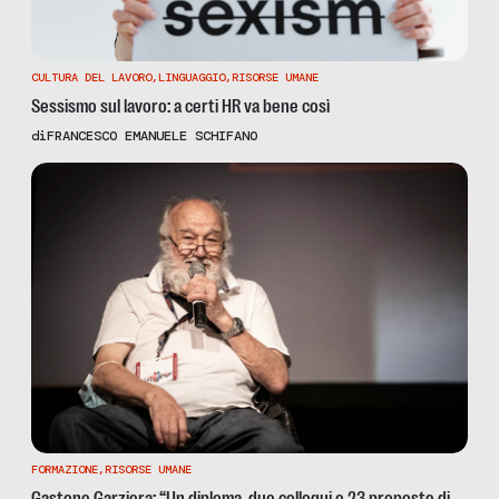
CULTURA DEL LAVORO
,
LINGUAGGIO
,
RISORSE UMANE
Sessismo sul lavoro: a certi HR va bene così
di
FRANCESCO EMANUELE SCHIFANO
FORMAZIONE
,
RISORSE UMANE
Gastone Garziera: “Un diploma, due colloqui e 23 proposte di