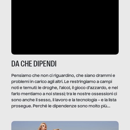
DA CHE DIPENDI
Pensiamo che non ci riguardino, che siano drammi e
problemi in carico agli altri. Le restringiamo a campi
noti e temuti: le droghe, l’alcol, il gioco d’azzardo, e nel
farlo mentiamo a noi stessi; tra le nostre ossessioni ci
sono anche il sesso, il lavoro e la tecnologia – e la lista
prosegue. Perché le dipendenze sono molto più
diffuse e subdole di quanto saremmo disposti ad
ammettere, e per ogni vittima c’è qualcuno che ne
trae un guadagno. In questo reportage vediamo