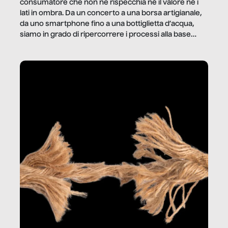
consumatore che non ne rispecchia né il valore né i
lati in ombra. Da un concerto a una borsa artigianale,
da uno smartphone fino a una bottiglietta d’acqua,
siamo in grado di ripercorrere i processi alla base
della produzione di ciò che diamo per scontato?
Questo reportage è un viaggio nel lavoro invisibile
dietro gli oggetti e i servizi che fanno la nostra vita
quotidiana.