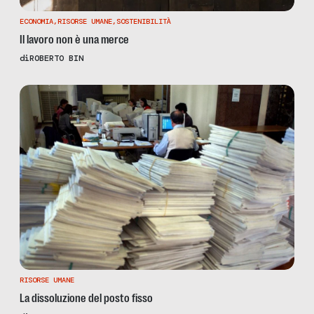
ECONOMIA
,
RISORSE UMANE
,
SOSTENIBILITÀ
Il lavoro non è una merce
di
ROBERTO BIN
RISORSE UMANE
La dissoluzione del posto fisso