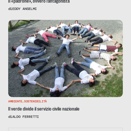
Il «padrone», ovvero l’antagonista
di
EDDY ANSELMI
AMBIENTE
,
SOSTENIBILITÀ
Il verde divide il servizio civile nazionale
di
ALDO FERRETTI