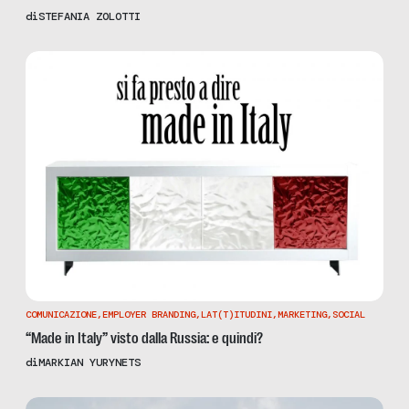
di
STEFANIA ZOLOTTI
COMUNICAZIONE
,
EMPLOYER BRANDING
,
LAT(T)ITUDINI
,
MARKETING
,
SOCIAL
“Made in Italy” visto dalla Russia: e quindi?
di
MARKIAN YURYNETS