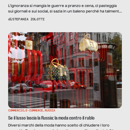
L’ignoranza si mangia le guerre a pranzo e cena, ci pasteggia
sui giornali e sui social, si sazia in un baleno perché ha talmente
tanto vuoto in pancia che le va bene tutto pur di riempirsi. È
di
STEFANIA ZOLOTTI
boom di vendite di libri dopo lo scoppio del conflitto in Ucraina:
per lo più saggi, tanta geopolitica, […]
COMMERCIO
,
E-COMMERCE
,
RUSSIA
Se il lusso lascia la Russia: la moda contro il rublo
Diversi marchi della moda hanno scelto di chiudere i loro