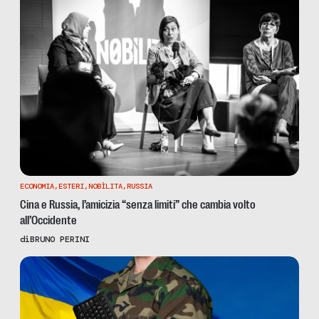
ECONOMIA
,
ESTERI
,
NOBÌLITA
,
RUSSIA
Cina e Russia, l’amicizia “senza limiti” che cambia volto
all’Occidente
di
BRUNO PERINI