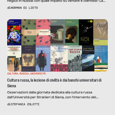
negozi in Russia: con quale impatto su vendite e clientela? La
nostra analisi, dati alla mano.
di
NORMAN DI LIETO
CULTURA
,
RUSSIA
,
UNIVERSITÀ
Cultura russa, la lezione di civiltà è dai banchi universitari di
Siena
Osservazioni dalla giornata dedicata alla cultura russa
dall’Università per Stranieri di Siena, con l’intervento del
rettore Tomaso Montanari e del professor Marco Sabbatini. Per
di
STEFANIA ZOLOTTI
rimettere al centro un bene comune su cui poggia tutta una
parte dell’identità occidentale.