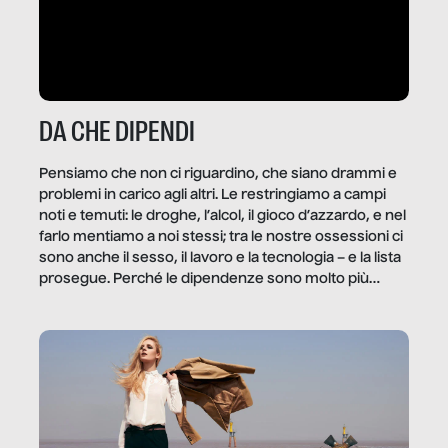
DA CHE DIPENDI
Pensiamo che non ci riguardino, che siano drammi e
problemi in carico agli altri. Le restringiamo a campi
noti e temuti: le droghe, l’alcol, il gioco d’azzardo, e nel
farlo mentiamo a noi stessi; tra le nostre ossessioni ci
sono anche il sesso, il lavoro e la tecnologia – e la lista
prosegue. Perché le dipendenze sono molto più
diffuse e subdole di quanto saremmo disposti ad
ammettere, e per ogni vittima c’è qualcuno che ne
trae un guadagno. In questo reportage vediamo
quale e come.