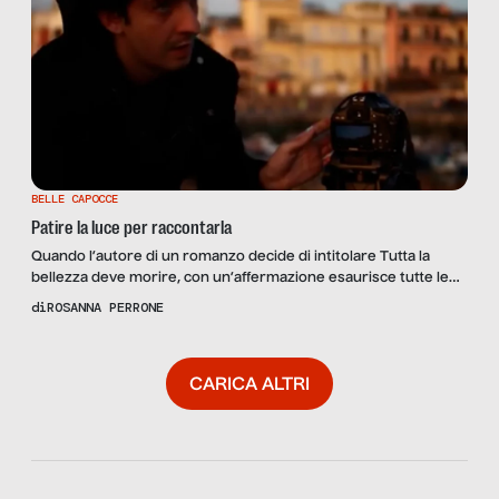
BELLE CAPOCCE
Patire la luce per raccontarla
Quando l’autore di un romanzo decide di intitolare Tutta la
bellezza deve morire, con un’affermazione esaurisce tutte le
argomentazioni possibili sulla dialettica della “napolitudine”,
di
ROSANNA PERRONE
un’energia che consacra e vampirizza contemporaneamente,
ma che non riesce mai abbastanza a liberarsi da etichette
culturali e pregiudizi storici, in una sorta di eterno ritorno che
CARICA ALTRI
fa svanire l’idea di futuro. Sarà quella […]