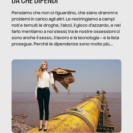
DA CHE DIPENDI
Pensiamo che non ci riguardino, che siano drammi e
problemi in carico agli altri. Le restringiamo a campi
noti e temuti: le droghe, l’alcol, il gioco d’azzardo, e nel
farlo mentiamo a noi stessi; tra le nostre ossessioni ci
sono anche il sesso, il lavoro e la tecnologia – e la lista
prosegue. Perché le dipendenze sono molto più
diffuse e subdole di quanto saremmo disposti ad
ammettere, e per ogni vittima c’è qualcuno che ne
trae un guadagno. In questo reportage vediamo
quale e come.