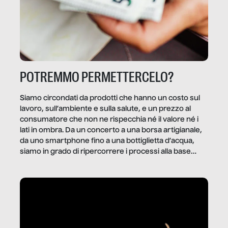
POTREMMO PERMETTERCELO?
Siamo circondati da prodotti che hanno un costo sul
lavoro, sull’ambiente e sulla salute, e un prezzo al
consumatore che non ne rispecchia né il valore né i
lati in ombra. Da un concerto a una borsa artigianale,
da uno smartphone fino a una bottiglietta d’acqua,
siamo in grado di ripercorrere i processi alla base
della produzione di ciò che diamo per scontato?
Questo reportage è un viaggio nel lavoro invisibile
dietro gli oggetti e i servizi che fanno la nostra vita
quotidiana.