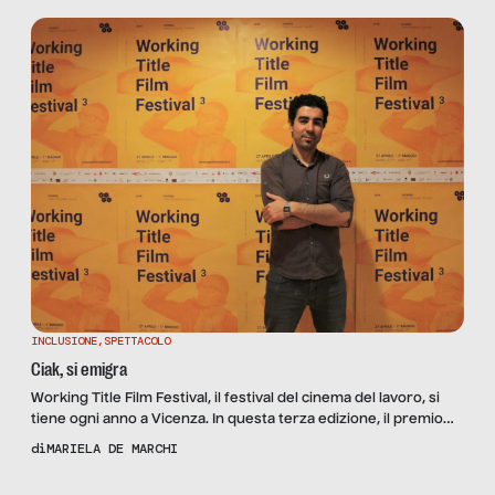
INCLUSIONE
,
SPETTACOLO
Ciak, si emigra
Working Title Film Festival, il festival del cinema del lavoro, si
tiene ogni anno a Vicenza. In questa terza edizione, il premio
per il miglior film lungometraggio è andato a Talien (Italia, 2017,
di
MARIELA DE MARCHI
94′, prodotto da 5e6), documentario del regista bresciano Elia
Mouatamid. Un road movie fra Italia e Marocco che vede