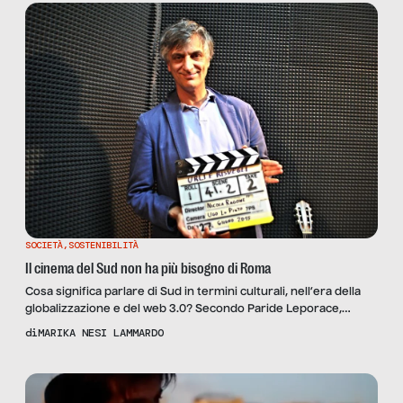
protagonisti lo stesso […]
SOCIETÀ
,
SOSTENIBILITÀ
Il cinema del Sud non ha più bisogno di Roma
Cosa significa parlare di Sud in termini culturali, nell’era della
globalizzazione e del web 3.0? Secondo Paride Leporace,
direttore del Lucana Film Commission, “è attraverso la cultura
di
MARIKA NESI LAMMARDO
che il Sud potrà prendere in mano le redini del proprio destino
e smettere di piangersi addosso. Per creare percorsi
valorizzanti e opportunità di lavoro concrete. Perché, come […]