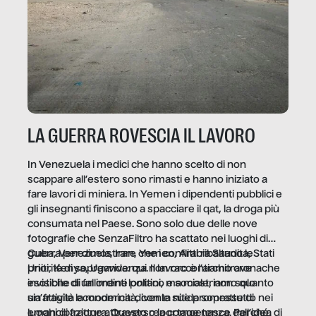
LA GUERRA ROVESCIA IL LAVORO
In Venezuela i medici che hanno scelto di non
scappare all’estero sono rimasti e hanno iniziato a
fare lavori di miniera. In Yemen i dipendenti pubblici e
gli insegnanti finiscono a spacciare il qat, la droga più
consumata nel Paese. Sono solo due delle nove
fotografie che SenzaFiltro ha scattato nei luoghi di
guerra per dimostrare che i conflitti ribaltano le
Cuba, Venezuela, Iran, Yemen, Arabia Saudita, Stati
priorità di sopravvivenza. Il lavoro è l’architrave
Uniti, Kenya, Uganda: qui non raccontiamo cronache
invisibile di un ordine politico e sociale, non solo
esotiche di fallimenti lontani, ma mostriamo quanto
un’attività economica: diventa nitida soprattutto nei
sia fragile la modernità, con le sue promesse di
luoghi di frattura. Questo reportage nasce dall’idea
emancipazione attraverso la competenza. Perché, di