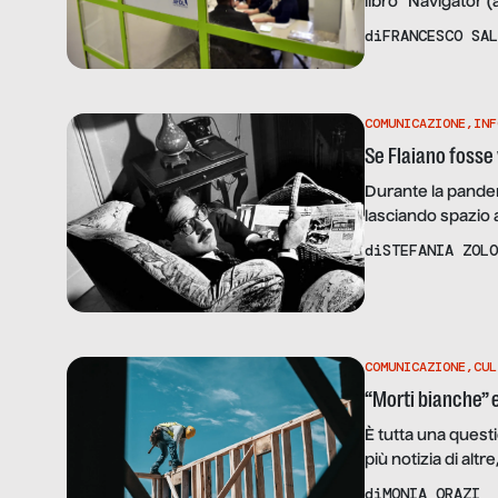
libro “Navigator (
contro di noi e i 
di
FRANCESCO SAL
lungo”.
COMUNICAZIONE
,
INF
Se Flaiano fosse
Durante la pandem
lasciando spazio a
lasciandoci privi 
di
STEFANIA ZOLO
perso diventa sem
COMUNICAZIONE
,
CUL
“Morti bianche” e
È tutta una quest
più notizia di altr
ragione, e come si
di
MONIA ORAZI