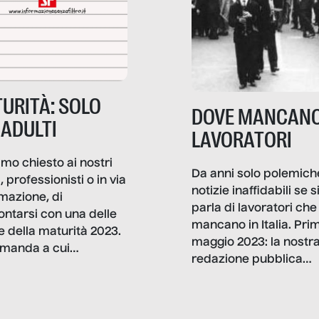
URITÀ: SOLO
DOVE MANCANO
 ADULTI
LAVORATORI
mo chiesto ai nostri
Da anni solo polemich
i, professionisti o in via
notizie inaffidabili se s
rmazione, di
parla di lavoratori che
ontarsi con una delle
mancano in Italia. Pri
e della maturità 2023.
maggio 2023: la nostr
manda a cui
redazione pubblica
amo rispondere è:
dati, storie, interviste
mmo ancora scrivere
che raccontano come
ma, da adulti? Ecco le
stanno davvero le cos
te, nelle loro prove.