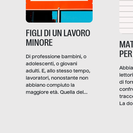
alterarne le molecole
professionali – e, attraverso
esse, il senso stesso della
dignità.
FIGLI DI UN LAVORO
MINORE
MAT
PER
Di professione bambini, o
adolescenti, o giovani
Abbia
adulti. E, allo stesso tempo,
lettor
lavoratori, nonostante non
di fo
abbiano compiuto la
confr
maggiore età. Quella del
tracc
lavoro minorile è una piaga
La do
con pesanti effetti
volev
psicologici e sociali, ed è
sapre
più vicina di quanto si pensi:
un te
non esiste solo nel Terzo
rispos