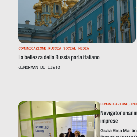
COMUNICAZIONE
,
RUSSIA
,
SOCIAL MEDIA
La bellezza della Russia parla italiano
di
NORMAN DI LIETO
COMUNICAZIONE
,
INC
Navigator unanimi
imprese
Giulia Elisa Marti