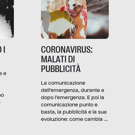
 I
CORONAVIRUS:
MALATI DI
PUBBLICITÀ
e e
i
La comunicazione
dell’emergenza, durante e
mo
dopo l’emergenza. E poi la
a
comunicazione punto e
basta, la pubblicità e la sua
, infografiche
evoluzione: come cambia il
filo rosso che dalle aziende
e e
porta ai clienti. Ne usciremo