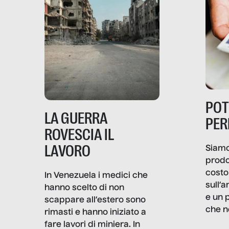
PO
LA GUERRA
PER
ROVESCIA IL
LAVORO
Siamo
prodo
costo 
In Venezuela i medici che
sull’a
hanno scelto di non
e un 
scappare all’estero sono
che n
rimasti e hanno iniziato a
valore
fare lavori di miniera. In