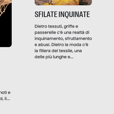
SFILATE INQUINATE
Dietro tessuti, griffe e
passerelle c’è una realtà di
inquinamento, sfruttamento
e abusi. Dietro la moda c’è
la filiera del tessile, una
delle più lunghe e
impattanti dal punto di vista
sociale e ambientale. In
questo reportage mettiamo
in luce le gravi
problematiche del settore e
noti e
la malafede dei grandi
, il
marchi.
farlo
tra le