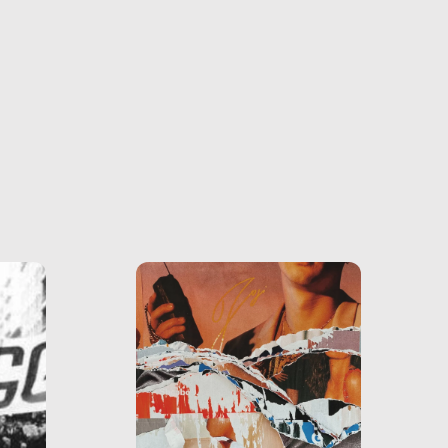
ono
o e la
o più
uanto
he ne
questo
ale e