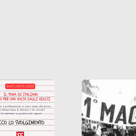
ncerto a una borsa
nostre ossessioni ci s
ianale, da uno
anche il sesso, il lavor
phone fino a una
tecnologia – e la lista
glietta d’acqua, siamo
prosegue. Perché le
do di ripercorrere i
dipendenze sono molt
ssi alla base della
diffuse e subdole di q
zione di ciò che
saremmo disposti ad
 per scontato?
ammettere, e per ogni
o reportage è un
vittima c’è qualcuno c
o nel lavoro invisibile
trae un guadagno. In 
 gli oggetti e i servizi
reportage vediamo qu
anno la nostra vita
come.
diana.