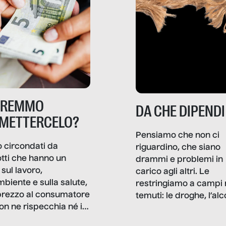
TREMMO
DA CHE DIPENDI
METTERCELO?
Pensiamo che non ci
 circondati da
riguardino, che siano
tti che hanno un
drammi e problemi in
sul lavoro,
carico agli altri. Le
mbiente e sulla salute,
restringiamo a campi 
prezzo al consumatore
temuti: le droghe, l’alcol
on ne rispecchia né il
gioco d’azzardo, e nel 
 né i lati in ombra. Da
mentiamo a noi stessi; 