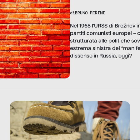
di
BRUNO PERINI
Nel 1968 l’URSS di Brežnev i
partiti comunisti europei – 
strutturata alle politiche sov
estrema sinistra del “manifes
dissenso in Russia, oggi?