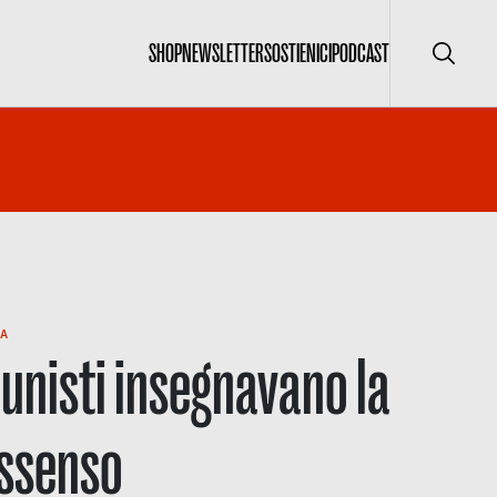
SHOP
NEWSLETTER
SOSTIENICI
PODCAST
Cerca
A
unisti insegnavano la
issenso