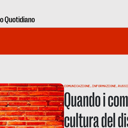
ro Quotidiano
COMUNICAZIONE
,
INFORMAZIONE
,
RUSSI
Quando i com
cultura del d