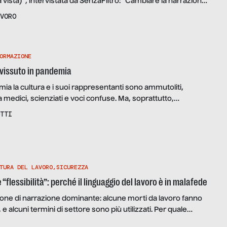
a vista)”, intervistata da SenzaFiltro: “Cambiare la narrazione
percettori di RdC. Ma su di loro bisogna lavorare ancora a
VORO
ORMAZIONE
 vissuto in pandemia
ia la cultura e i suoi rappresentanti sono ammutoliti,
 medici, scienziati e voci confuse. Ma, soprattutto,
di modelli a cui ispirarci, mentre l’occasione che abbiamo
TTI
pre più chiara.
TURA DEL LAVORO
,
SICUREZZA
 “flessibilità”: perché il linguaggio del lavoro è in malafede
ione di narrazione dominante: alcune morti da lavoro fanno
e, e alcuni termini di settore sono più utilizzati. Per quale
 legge tra le righe?