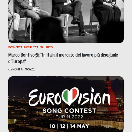
ECONOMIA
,
NOBÌLITA
,
SALARIO
Marco Bentivogli: “In Italia il mercato del lavoro più diseguale
d’Europa”
di
MONIA ORAZI