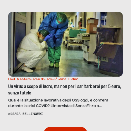
dati che li riguardano; risolvere la loro situazione richiede
interventi strutturali sulle politiche del lavoro.
FACT CHECKING
,
SALARIO
,
SANITÀ
,
ZONA FRANCA
Un virus a scopo di lucro, ma non per i sanitari: eroi per 5 euro,
senza tutele
Qual è la situazione lavorativa degli OSS oggi, e com’era
durante la crisi COVID? L’intervista di SenzaFiltro a
un’operatrice sanitaria: “Nessun supporto, turni impossibili e
di
SARA BELLINGERI
burnout. Nelle intensive ci pagavano 5 euro al giorno in più,
oggi l’azienda nega a molti il passaggio di fascia che gli spetta. E
non assumono”.