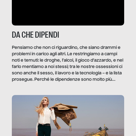
DA CHE DIPENDI
Pensiamo che non ci riguardino, che siano drammi e
problemi in carico agli altri. Le restringiamo a campi
noti e temuti: le droghe, l’alcol, il gioco d’azzardo, e nel
farlo mentiamo a noi stessi; tra le nostre ossessioni ci
sono anche il sesso, il lavoro e la tecnologia – e la lista
prosegue. Perché le dipendenze sono molto più
diffuse e subdole di quanto saremmo disposti ad
ammettere, e per ogni vittima c’è qualcuno che ne
trae un guadagno. In questo reportage vediamo
quale e come.