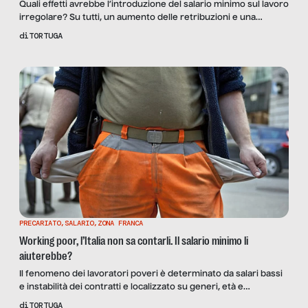
Quali effetti avrebbe l’introduzione del salario minimo sul lavoro
irregolare? Su tutti, un aumento delle retribuzioni e una
riallocazione dei lavoratori tra il settore formale e quello
di
TORTUGA
informale. Ne parliamo in un’analisi basata sugli studi più
recenti del fenomeno con i dati della Germania e dei Paesi in via
di sviluppo.
PRECARIATO
,
SALARIO
,
ZONA FRANCA
Working poor, l’Italia non sa contarli. Il salario minimo li
aiuterebbe?
Il fenomeno dei lavoratori poveri è determinato da salari bassi
e instabilità dei contratti e localizzato su generi, età e
geografie. L’Italia e l’Europa interpretano in maniera parziale i
di
TORTUGA