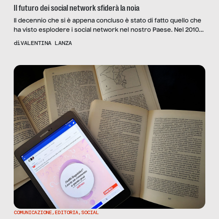
Il futuro dei social network sfiderà la noia
Il decennio che si è appena concluso è stato di fatto quello che
ha visto esplodere i social network nel nostro Paese. Nel 2010
gli italiani che avevano un account Facebook erano intorno ai 18
di
VALENTINA LANZA
milioni; oggi sono il doppio, quasi 36 milioni sul social media
creato da Mark Zuckerberg nel lontano febbraio 2004. In […]
COMUNICAZIONE
,
EDITORIA
,
SOCIAL