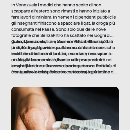
In Venezuela i medici che hanno scelto di non
scappare all’estero sono rimasti e hanno iniziato a
fare lavori di miniera. In Yemen i dipendenti pubblici e
gli insegnanti finiscono a spacciare il qat, la droga più
consumata nel Paese. Sono solo due delle nove
fotografie che SenzaFiltro ha scattato nei luoghi di
guerra per dimostrare che i conflitti ribaltano le
Cuba, Venezuela, Iran, Yemen, Arabia Saudita, Stati
priorità di sopravvivenza. Il lavoro è l’architrave
Uniti, Kenya, Uganda: qui non raccontiamo cronache
invisibile di un ordine politico e sociale, non solo
esotiche di fallimenti lontani, ma mostriamo quanto
un’attività economica: diventa nitida soprattutto nei
sia fragile la modernità, con le sue promesse di
luoghi di frattura. Questo reportage nasce dall’idea
emancipazione attraverso la competenza. Perché, di
che guerre e crisi penetrino nel tessuto più intimo
fronte alla violenza fisica o economica, la piramide del
delle società per alterarne le molecole professionali –
lavoro rovescia la sua gravità.
e, attraverso esse, il senso stesso della dignità.