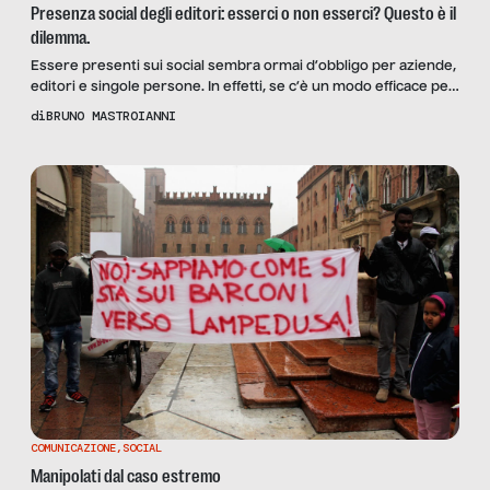
Presenza social degli editori: esserci o non esserci? Questo è il
dilemma.
Essere presenti sui social sembra ormai d’obbligo per aziende,
editori e singole persone. In effetti, se c’è un modo efficace per
rendersi raggiungibili e per curare un certo tipo di relazioni
di
BRUNO MASTROIANNI
con il pubblico, è proprio attraverso le attività e la presenza sui
social media. Ma non è tutto in discesa. Stare online, in un […]
COMUNICAZIONE
,
SOCIAL
Manipolati dal caso estremo