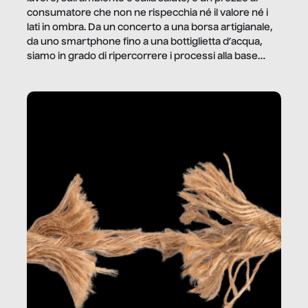
consumatore che non ne rispecchia né il valore né i
lati in ombra. Da un concerto a una borsa artigianale,
da uno smartphone fino a una bottiglietta d’acqua,
siamo in grado di ripercorrere i processi alla base
della produzione di ciò che diamo per scontato?
Questo reportage è un viaggio nel lavoro invisibile
dietro gli oggetti e i servizi che fanno la nostra vita
quotidiana.