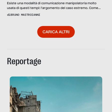
Esiste una modalità di comunicazione manipolatoria molto
usata di questi tempi: l’argomento del caso estremo. Come
funziona? Per dare forza alle proprie tesi si usa un esempio
di
BRUNO MASTROIANNI
limite, con caratteristiche forti e conturbanti, e lo si presenta
come risolutorio della questione, spingendo l’interlocutore ad
avere una precisa reazione – di solito, rifiuto e indignazione
CARICA ALTRI
verso […]
Reportage