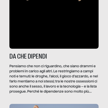
DA CHE DIPENDI
Pensiamo che non ci riguardino, che siano drammi e
problemi in carico agli altri. Le restringiamo a campi
noti e temuti: le droghe, l’alcol, il gioco d’azzardo, e nel
farlo mentiamo a noi stessi; tra le nostre ossessioni ci
sono anche il sesso, il lavoro e la tecnologia – e la lista
prosegue. Perché le dipendenze sono molto più
diffuse e subdole di quanto saremmo disposti ad
ammettere, e per ogni vittima c’è qualcuno che ne
trae un guadagno. In questo reportage vediamo