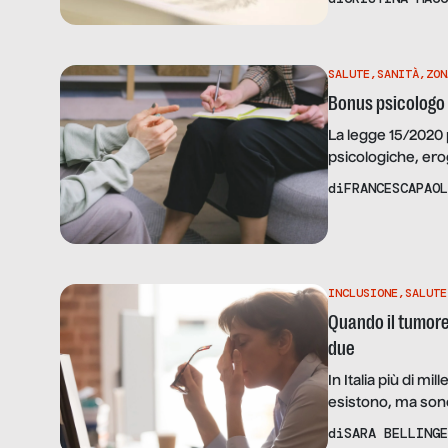
Iannelli di FAVO,
oncologico.
SALUTE
,
SANITÀ
,
ZON
Bonus psicologo 
La legge 15/2020
psicologiche, ero
Callipo: “Dopo la
di
FRANCESCAPAOL
psicoemotiva, int
investire in uno p
INCLUSIONE
,
SALUTE
Quando il tumore 
due
In Italia più di mil
esistono, ma sono
frequenza il rendi
di
SARA BELLINGE
Elisabetta Iannel