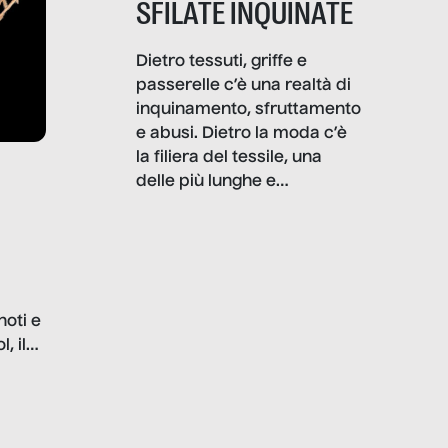
SFILATE INQUINATE
Dietro tessuti, griffe e
passerelle c’è una realtà di
inquinamento, sfruttamento
e abusi. Dietro la moda c’è
la filiera del tessile, una
delle più lunghe e
impattanti dal punto di vista
sociale e ambientale. In
questo reportage mettiamo
in luce le gravi
problematiche del settore e
noti e
la malafede dei grandi
, il
marchi.
farlo
tra le
ono
o e la