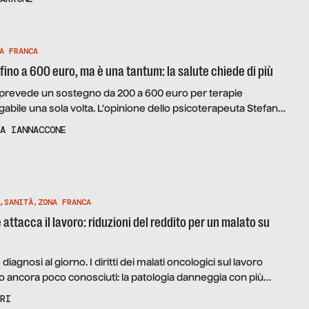
 Giulia, lungo sopravvivente, e Nicol, compagna di un malato
A FRANCA
fino a 600 euro, ma è una tantum: la salute chiede di più
 prevede un sostegno da 200 a 600 euro per terapie
gabile una sola volta. L’opinione dello psicoterapeuta Stefano
 pandemia la sfera sociale è in un momento di sofferenza
A IANNACCONE
errompere le terapie può aggravare la situazione. Serve
sicologo di base”.
,
SANITÀ
,
ZONA FRANCA
attacca il lavoro: riduzioni del reddito per un malato su
le diagnosi al giorno. I diritti dei malati oncologici sul lavoro
 ancora poco conosciuti: la patologia danneggia con più
mento delle categorie di lavoratori fragili. Ne parliamo con
RI
li, vicepresidente di AIMaC e segretaria generale di FAVO.