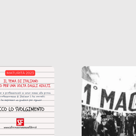
phone fino a una
tecnologia – e la lista
glietta d’acqua, siamo
prosegue. Perché le
do di ripercorrere i
dipendenze sono molt
ssi alla base della
diffuse e subdole di q
zione di ciò che
saremmo disposti ad
 per scontato?
ammettere, e per ogni
o reportage è un
vittima c’è qualcuno c
o nel lavoro invisibile
trae un guadagno. In 
 gli oggetti e i servizi
reportage vediamo qu
anno la nostra vita
come.
diana.