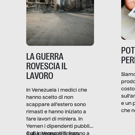
PO
LA GUERRA
PER
ROVESCIA IL
LAVORO
Siamo
prodo
costo 
In Venezuela i medici che
sull’a
hanno scelto di non
e un 
scappare all’estero sono
che n
rimasti e hanno iniziato a
valore
fare lavori di miniera. In
un co
Yemen i dipendenti pubblici
artig
e gli insegnanti finiscono a
Cuba, Venezuela, Iran,