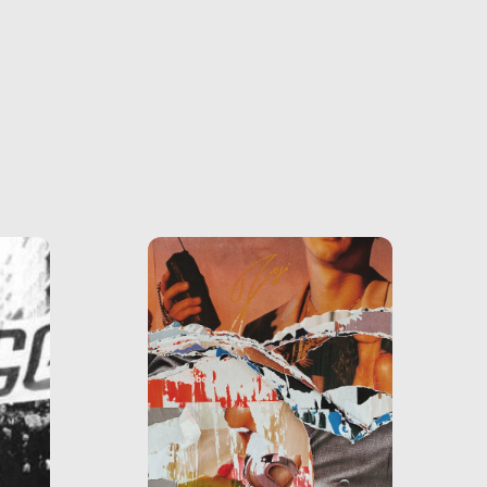
o più
uanto
he ne
questo
ale e