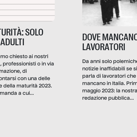
URITÀ: SOLO
DOVE MANCANO
 ADULTI
LAVORATORI
mo chiesto ai nostri
Da anni solo polemich
i, professionisti o in via
notizie inaffidabili se s
rmazione, di
parla di lavoratori che
ontarsi con una delle
mancano in Italia. Pri
e della maturità 2023.
maggio 2023: la nostr
manda a cui
redazione pubblica
amo rispondere è:
dati, storie, interviste
mmo ancora scrivere
che raccontano come
ma, da adulti? Ecco le
stanno davvero le cos
te, nelle loro prove.
dove mancano davve
risorse. Sono la giustiz