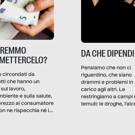
TREMMO
DA CHE DIPENDI
METTERCELO?
Pensiamo che non ci
 circondati da
riguardino, che siano
tti che hanno un
drammi e problemi in
sul lavoro,
carico agli altri. Le
mbiente e sulla salute,
restringiamo a campi 
prezzo al consumatore
temuti: le droghe, l’alcol
on ne rispecchia né il
gioco d’azzardo, e nel 
 né i lati in ombra. Da
mentiamo a noi stessi; 
ncerto a una borsa
nostre ossessioni ci s
ianale, da uno
anche il sesso, il lavor