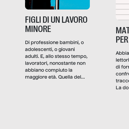
professionali – e, attraverso
esse, il senso stesso della
dignità.
FIGLI DI UN LAVORO
MINORE
MAT
PER
Di professione bambini, o
adolescenti, o giovani
Abbia
adulti. E, allo stesso tempo,
lettor
lavoratori, nonostante non
di fo
abbiano compiuto la
confr
maggiore età. Quella del
tracc
lavoro minorile è una piaga
La do
con pesanti effetti
volev
psicologici e sociali, ed è
sapre
più vicina di quanto si pensi:
un te
non esiste solo nel Terzo
rispos
mondo, ma anche in Italia,
dove coinvolge 336.000