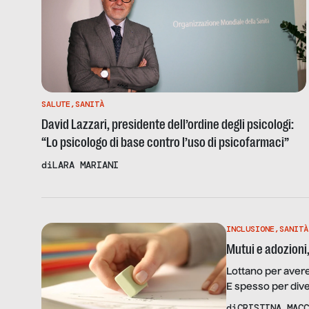
SALUTE
,
SANITÀ
David Lazzari, presidente dell’ordine degli psicologi:
“Lo psicologo di base contro l’uso di psicofarmaci”
di
LARA MARIANI
INCLUSIONE
,
SANITÀ
Mutui e adozioni,
Lottano per avere
E spesso per divent
adulto o da bambi
di
CRISTINA MACC