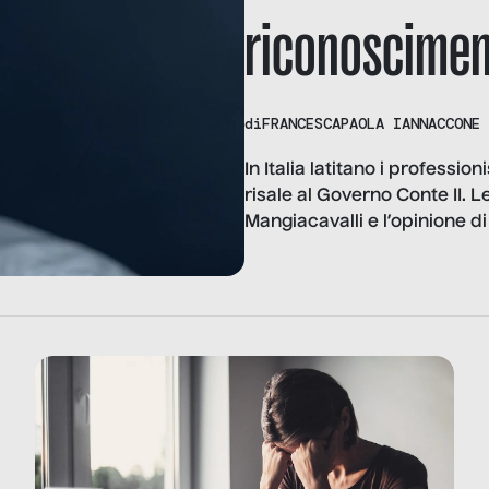
riconoscimen
di
FRANCESCAPAOLA IANNACCONE
In Italia latitano i profession
risale al Governo Conte II. 
Mangiacavalli e l’opinione d