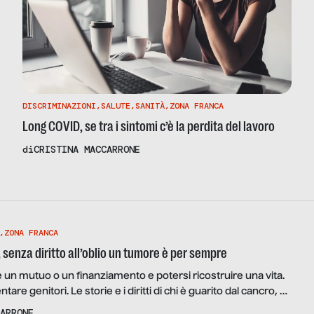
DISCRIMINAZIONI
,
SALUTE
,
SANITÀ
,
ZONA FRANCA
Long COVID, se tra i sintomi c’è la perdita del lavoro
di
CRISTINA MACCARRONE
,
ZONA FRANCA
 senza diritto all’oblio un tumore è per sempre
 un mutuo o un finanziamento e potersi ricostruire una vita.
are genitori. Le storie e i diritti di chi è guarito dal cancro, da
no: ne parliamo con Giordano Beretta di AIOM, Elisabetta
ARRONE