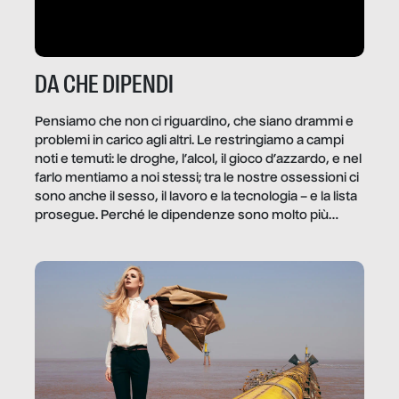
DA CHE DIPENDI
Pensiamo che non ci riguardino, che siano drammi e
problemi in carico agli altri. Le restringiamo a campi
noti e temuti: le droghe, l’alcol, il gioco d’azzardo, e nel
farlo mentiamo a noi stessi; tra le nostre ossessioni ci
sono anche il sesso, il lavoro e la tecnologia – e la lista
prosegue. Perché le dipendenze sono molto più
diffuse e subdole di quanto saremmo disposti ad
ammettere, e per ogni vittima c’è qualcuno che ne
trae un guadagno. In questo reportage vediamo
quale e come.