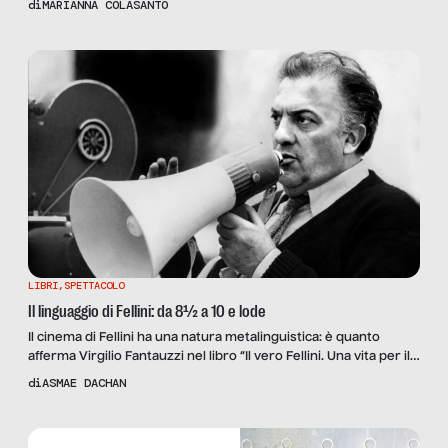
di
MARIANNA COLASANTO
televisivi”.
LIBRI
,
SPETTACOLO
Il linguaggio di Fellini: da 8½ a 10 e lode
Il cinema di Fellini ha una natura metalinguistica: è quanto
afferma Virgilio Fantauzzi nel libro “Il vero Fellini. Una vita per il
cinema”. Una riflessione sul linguaggio filmico del regista
di
ASMAE DACHAN
premio Oscar.