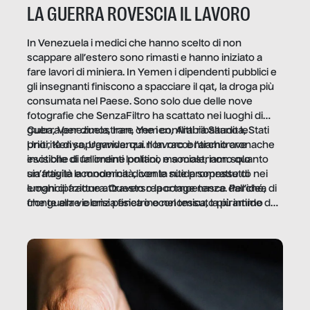
LA GUERRA ROVESCIA IL LAVORO
In Venezuela i medici che hanno scelto di non
scappare all’estero sono rimasti e hanno iniziato a
fare lavori di miniera. In Yemen i dipendenti pubblici e
gli insegnanti finiscono a spacciare il qat, la droga più
consumata nel Paese. Sono solo due delle nove
fotografie che SenzaFiltro ha scattato nei luoghi di
guerra per dimostrare che i conflitti ribaltano le
Cuba, Venezuela, Iran, Yemen, Arabia Saudita, Stati
priorità di sopravvivenza. Il lavoro è l’architrave
Uniti, Kenya, Uganda: qui non raccontiamo cronache
invisibile di un ordine politico e sociale, non solo
esotiche di fallimenti lontani, ma mostriamo quanto
un’attività economica: diventa nitida soprattutto nei
sia fragile la modernità, con le sue promesse di
luoghi di frattura. Questo reportage nasce dall’idea
emancipazione attraverso la competenza. Perché, di
che guerre e crisi penetrino nel tessuto più intimo
fronte alla violenza fisica o economica, la piramide del
delle società per alterarne le molecole professionali –
lavoro rovescia la sua gravità.
e, attraverso esse, il senso stesso della dignità.