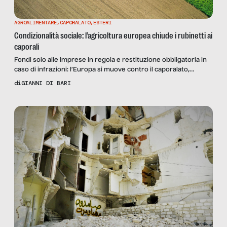
AGROALIMENTARE
,
CAPORALATO
,
ESTERI
Condizionalità sociale: l’agricoltura europea chiude i rubinetti ai
caporali
Fondi solo alle imprese in regola e restituzione obbligatoria in
caso di infrazioni: l’Europa si muove contro il caporalato,
fenomeno diffuso in ogni Stato dell’UE. Ma non tutti sono
di
GIANNI DI BARI
d’accordo.