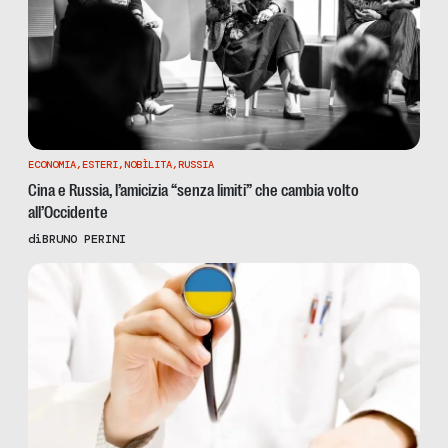
ECONOMIA
,
ESTERI
,
NOBÌLITA
,
RUSSIA
Cina e Russia, l’amicizia “senza limiti” che cambia volto
all’Occidente
di
BRUNO PERINI