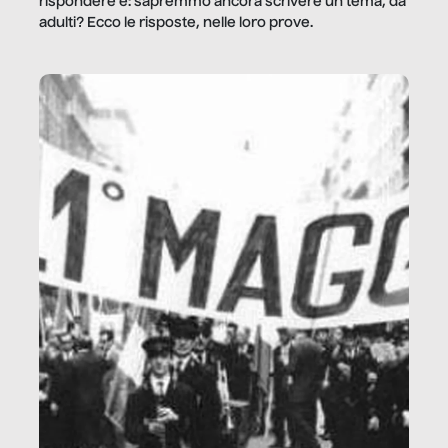
rispondere è: sapremmo ancora scrivere un tema, da
adulti? Ecco le risposte, nelle loro prove.