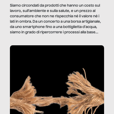
Siamo circondati da prodotti che hanno un costo sul
lavoro, sull’ambiente e sulla salute, e un prezzo al
consumatore che non ne rispecchia né il valore né i
lati in ombra. Da un concerto a una borsa artigianale,
da uno smartphone fino a una bottiglietta d’acqua,
siamo in grado di ripercorrere i processi alla base
della produzione di ciò che diamo per scontato?
Questo reportage è un viaggio nel lavoro invisibile
dietro gli oggetti e i servizi che fanno la nostra vita
quotidiana.