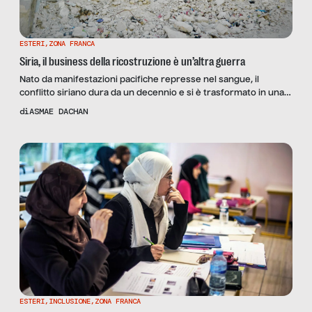
ESTERI
,
ZONA FRANCA
Siria, il business della ricostruzione è un’altra guerra
Nato da manifestazioni pacifiche represse nel sangue, il
conflitto siriano dura da un decennio e si è trasformato in una
crisi internazionale e umanitaria, la peggiore dalla Seconda
di
ASMAE DACHAN
guerra mondiale. Qual è la situazione del Paese, oggi?
ESTERI
,
INCLUSIONE
,
ZONA FRANCA