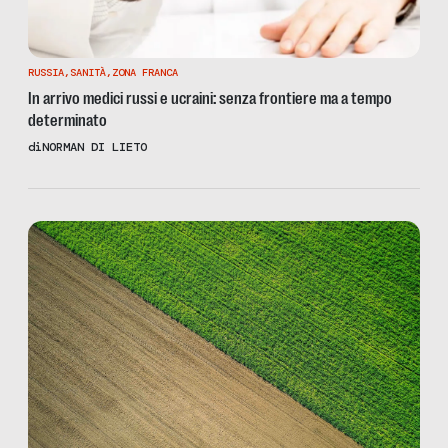
RUSSIA
,
SANITÀ
,
ZONA FRANCA
In arrivo medici russi e ucraini: senza frontiere ma a tempo
determinato
di
NORMAN DI LIETO