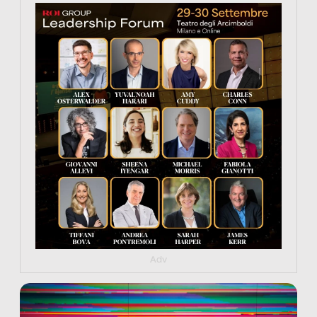
https://tinyurl.com/363fvfm9
Adv