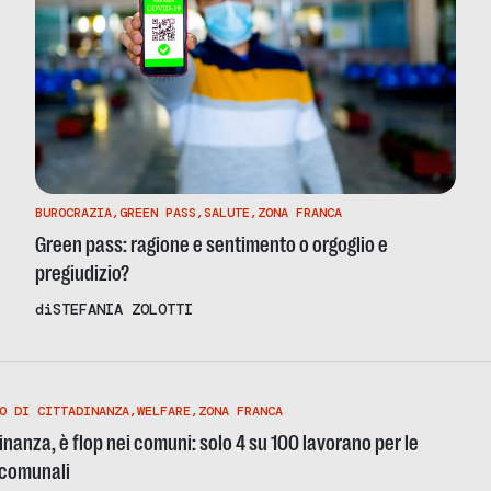
BUROCRAZIA
,
GREEN PASS
,
SALUTE
,
ZONA FRANCA
Green pass: ragione e sentimento o orgoglio e
pregiudizio?
di
STEFANIA ZOLOTTI
O DI CITTADINANZA
,
WELFARE
,
ZONA FRANCA
inanza, è flop nei comuni: solo 4 su 100 lavorano per le
 comunali