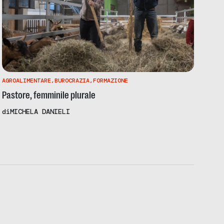
AGROALIMENTARE
,
BUROCRAZIA
,
FORMAZIONE
Pastore, femminile plurale
di
MICHELA DANIELI