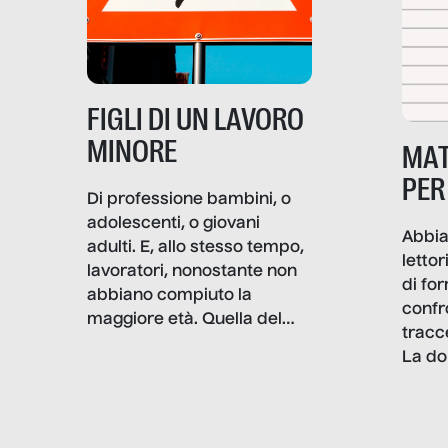
più intimo delle società per
alterarne le molecole
professionali – e, attraverso
esse, il senso stesso della
dignità.
FIGLI DI UN LAVORO
MINORE
MAT
PER
Di professione bambini, o
adolescenti, o giovani
Abbia
adulti. E, allo stesso tempo,
lettor
lavoratori, nonostante non
di fo
abbiano compiuto la
confr
maggiore età. Quella del
tracc
lavoro minorile è una piaga
La do
con pesanti effetti
volev
psicologici e sociali, ed è
sapre
più vicina di quanto si pensi:
un te
non esiste solo nel Terzo