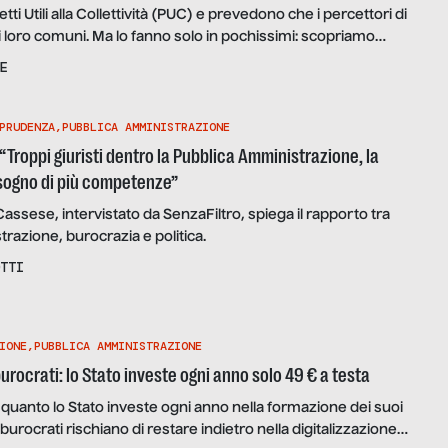
ti Utili alla Collettività (PUC) e prevedono che i percettori di
i loro comuni. Ma lo fanno solo in pochissimi: scopriamo
 a confronto i casi di un comune del Nord e di uno del Sud.
E
PRUDENZA
,
PUBBLICA AMMINISTRAZIONE
Troppi giuristi dentro la Pubblica Amministrazione, la
sogno di più competenze”
 Cassese, intervistato da SenzaFiltro, spiega il rapporto tra
razione, burocrazia e politica.
TTI
IONE
,
PUBBLICA AMMINISTRAZIONE
rocrati: lo Stato investe ogni anno solo 49 € a testa
è quanto lo Stato investe ogni anno nella formazione dei suoi
 burocrati rischiano di restare indietro nella digitalizzazione