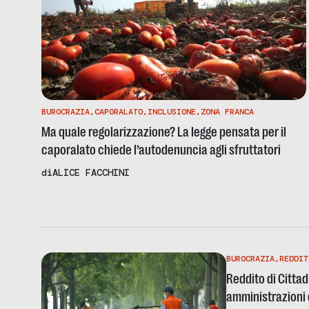
BUROCRAZIA
,
CAPORALATO
,
INCLUSIONE
,
ZONA FRANCA
Ma quale regolarizzazione? La legge pensata per il
caporalato chiede l’autodenuncia agli sfruttatori
di
ALICE FACCHINI
BUROCRAZIA
,
REDDIT
Reddito di Cittad
amministrazioni