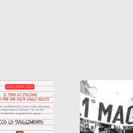
ncerto a una borsa
nostre ossessioni ci s
ianale, da uno
anche il sesso, il lavor
phone fino a una
tecnologia – e la lista
glietta d’acqua, siamo
prosegue. Perché le
do di ripercorrere i
dipendenze sono molt
ssi alla base della
diffuse e subdole di q
zione di ciò che
saremmo disposti ad
 per scontato?
ammettere, e per ogni
o reportage è un
vittima c’è qualcuno c
o nel lavoro invisibile
trae un guadagno. In 
 gli oggetti e i servizi
reportage vediamo qu
anno la nostra vita
come.
diana.