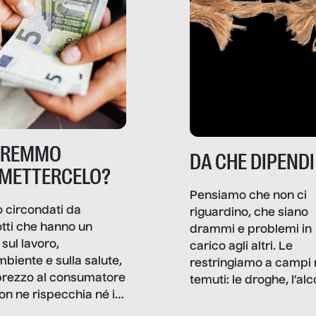
TREMMO
DA CHE DIPENDI
METTERCELO?
Pensiamo che non ci
 circondati da
riguardino, che siano
tti che hanno un
drammi e problemi in
sul lavoro,
carico agli altri. Le
mbiente e sulla salute,
restringiamo a campi 
prezzo al consumatore
temuti: le droghe, l’alcol
on ne rispecchia né il
gioco d’azzardo, e nel 
 né i lati in ombra. Da
mentiamo a noi stessi; 