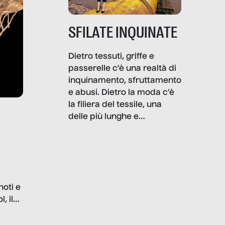
SFILATE INQUINATE
Dietro tessuti, griffe e
passerelle c’è una realtà di
inquinamento, sfruttamento
e abusi. Dietro la moda c’è
la filiera del tessile, una
delle più lunghe e
impattanti dal punto di vista
sociale e ambientale. In
questo reportage mettiamo
in luce le gravi
problematiche del settore e
noti e
la malafede dei grandi
, il
marchi.
farlo
tra le