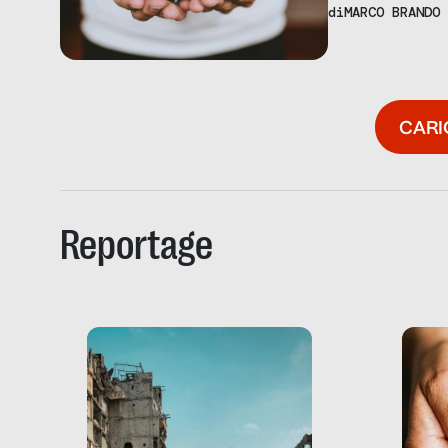
della PA.
di
MARCO BRANDO
CARI
Reportage