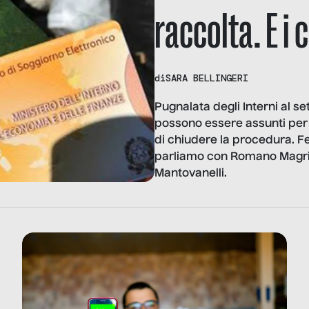
raccolta. E i
di
SARA BELLINGERI
Pugnalata degli Interni al se
possono essere assunti pe
di chiudere la procedura. Fe
parliamo con Romano Magrini
Mantovanelli.