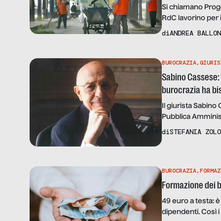
Si chiamano Proget
RdC lavorino per 
perché e mettiamo
di
ANDREA BALLON
BUROCRAZIA
,
GIURIS
Sabino Cassese: “
burocrazia ha bi
Il giurista Sabino
Pubblica Amminist
di
STEFANIA ZOLO
BUROCRAZIA
,
FORMAZ
Formazione dei bu
49 euro a testa: 
dipendenti. Così i