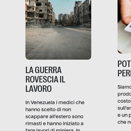
PO
LA GUERRA
PER
ROVESCIA IL
LAVORO
Siamo
prodo
costo 
In Venezuela i medici che
sull’a
hanno scelto di non
e un 
scappare all’estero sono
che n
rimasti e hanno iniziato a
valore
fare lavori di miniera. In