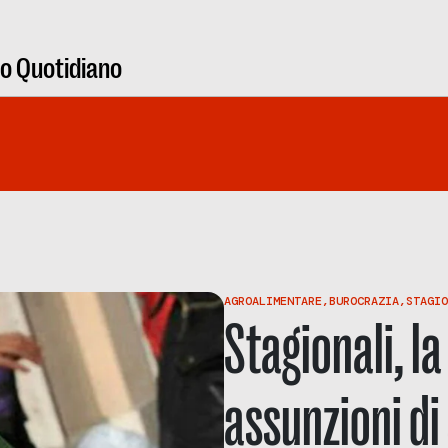
ro Quotidiano
AGROALIMENTARE
,
BUROCRAZIA
,
STAGIO
Stagionali, l
assunzioni di