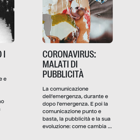
 I
CORONAVIRUS:
MALATI DI
PUBBLICITÀ
e e
i
La comunicazione
dell’emergenza, durante e
mo
dopo l’emergenza. E poi la
a
comunicazione punto e
basta, la pubblicità e la sua
, infografiche
evoluzione: come cambia il
filo rosso che dalle aziende
e e