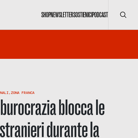
SHOP
NEWSLETTER
SOSTIENICI
PODCAST
Cerca
NALI
,
ZONA FRANCA
a burocrazia blocca le
 stranieri durante la