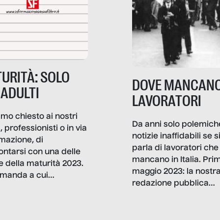
URITÀ: SOLO
DOVE MANCANO
 ADULTI
LAVORATORI
mo chiesto ai nostri
Da anni solo polemich
i, professionisti o in via
notizie inaffidabili se s
rmazione, di
parla di lavoratori che
ontarsi con una delle
mancano in Italia. Pri
e della maturità 2023.
maggio 2023: la nostr
manda a cui
redazione pubblica
amo rispondere è:
dati, storie, interviste
mmo ancora scrivere
che raccontano come
ma, da adulti? Ecco le
stanno davvero le cos