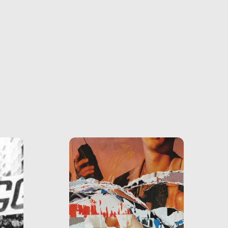
ono
o e la
o più
uanto
he ne
questo
ale e