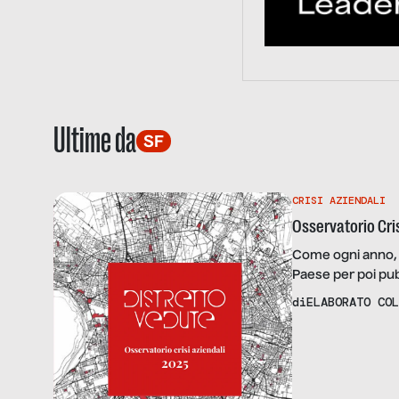
Ultime da
SF
CRISI AZIENDALI
Osservatorio Cris
Come ogni anno, S
Paese per poi pubb
l’Osservatorio dell
di
ELABORATO COL