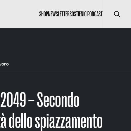
SHOP
NEWSLETTER
SOSTIENICI
PODCAST
Cerca
avoro
 2049 – Secondo
tà dello spiazzamento