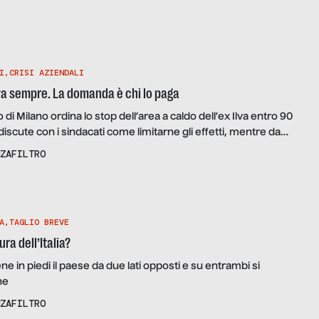
I
,
CRISI AZIENDALI
riva sempre. La domanda è chi lo paga
 di Milano ordina lo stop dell’area a caldo dell’ex Ilva entro 90
 discute con i sindacati come limitarne gli effetti, mentre da
cioperano e Jindal Steel rilancia sull’acquisizione dell’intero
ZAFILTRO
sentenza che crea un problema: è una sentenza che smette di
roblema non esista.
A
,
TAGLIO BREVE
ra dell’Italia?
iene in piedi il paese da due lati opposti e su entrambi si
ne
ZAFILTRO