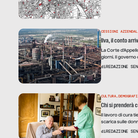
CESSIONI AZIENDAL
Ilva, il conto ar
La Corte d’Appello
giorni. Il governo
oggi i lavoratori s
di
REDAZIONE SEN
sito. Non è una 
far finta che il p
CULTURA
,
DEMOGRAFI
Chi si prenderà cu
Il lavoro di cura t
scarica sulle don
di
REDAZIONE SEN