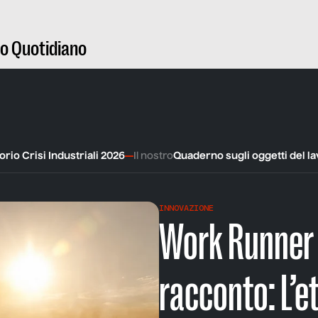
ro Quotidiano
rio Crisi Industriali 2026
Il nostro
Quaderno sugli oggetti del l
INNOVAZIONE
Work Runner
racconto: L’e