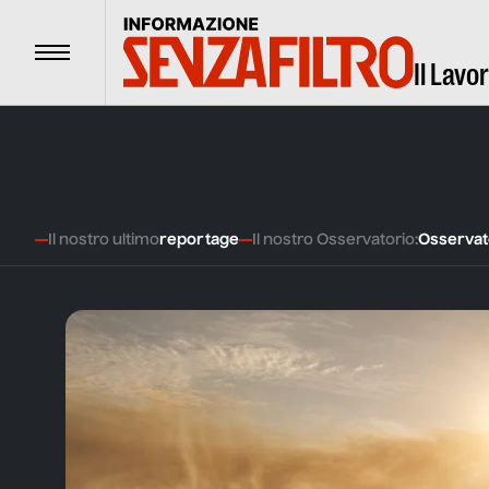
Menu
Il Lavo
Informazione senza filtro – Il lavoro quotidiano
Il nostro ultimo
reportage
Il nostro Osservatorio:
Osservato